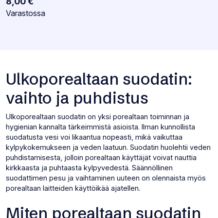
8,00
€
Varastotilanne:
Varastossa
Ulkoporealtaan suodatin:
vaihto ja puhdistus
Ulkoporealtaan suodatin on yksi porealtaan toiminnan ja
hygienian kannalta tärkeimmistä asioista. Ilman kunnollista
suodatusta vesi voi likaantua nopeasti, mikä vaikuttaa
kylpykokemukseen ja veden laatuun. Suodatin huolehtii veden
puhdistamisesta, jolloin porealtaan käyttäjät voivat nauttia
kirkkaasta ja puhtaasta kylpyvedestä. Säännöllinen
suodattimen pesu ja vaihtaminen uuteen on olennaista myös
porealtaan laitteiden käyttöikää ajatellen.
Miten porealtaan suodatin