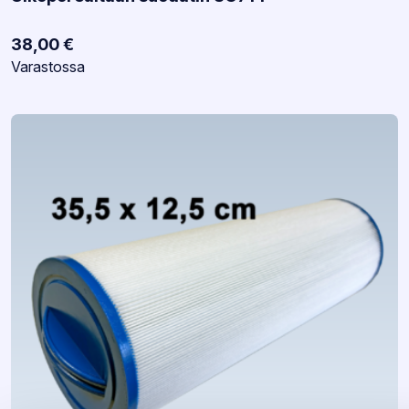
38,00
€
Varastotilanne:
Varastossa