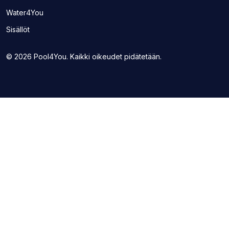
toisen
(Avaa
Water4You
sivuston
toisen
uudelle
Sisällöt
sivuston
välilehdelle)
uudelle
välilehdelle)
© 2026 Pool4You. Kaikki oikeudet pidätetään.