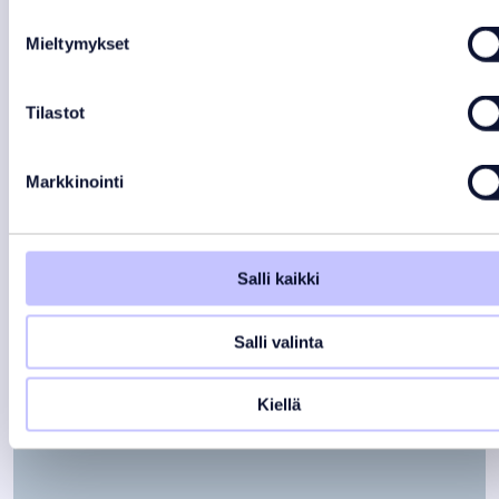
Mieltymykset
Tilastot
Markkinointi
Salli kaikki
Ulkoporealtaan suodatin SC758
Salli valinta
38,00
€
Varastotilanne:
Varastossa
Kiellä