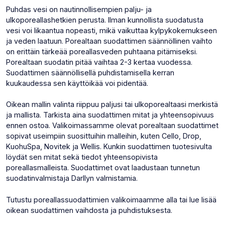
Puhdas vesi on nautinnollisempien palju- ja
ulkoporeallashetkien perusta. Ilman kunnollista suodatusta
vesi voi likaantua nopeasti, mikä vaikuttaa kylpykokemukseen
ja veden laatuun. Porealtaan suodattimen säännöllinen vaihto
on erittäin tärkeää poreallasveden puhtaana pitämiseksi.
Porealtaan suodatin pitää vaihtaa 2-3 kertaa vuodessa.
Suodattimen säännöllisellä puhdistamisella kerran
kuukaudessa sen käyttöikää voi pidentää.
Oikean mallin valinta riippuu paljusi tai ulkoporealtaasi merkistä
ja mallista. Tarkista aina suodattimen mitat ja yhteensopivuus
ennen ostoa. Valikoimassamme olevat porealtaan suodattimet
sopivat useimpiin suosittuihin malleihin, kuten Cello, Drop,
KuohuSpa, Novitek ja Wellis. Kunkin suodattimen tuotesivulta
löydät sen mitat sekä tiedot yhteensopivista
poreallasmalleista. Suodattimet ovat laadustaan tunnetun
suodatinvalmistaja Darllyn valmistamia.
Tutustu poreallassuodattimien valikoimaamme alla tai lue lisää
oikean suodattimen vaihdosta ja puhdistuksesta.