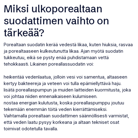
Miksi ulkoporealtaan
suodattimen vaihto on
tärkeää?
Porealtaan suodatin kerää vedestä likaa, kuten hiuksia, rasvaa
ja porealtaaseen kulkeutunutta likaa. Ajan myötä suodatin
tukkeutuu, eikä se pysty enää puhdistamaan vettä
tehokkaasti. Likainen poreallassuodatin voi:
heikentää vedenlaatua, jolloin vesi voi samentua, altaaseen
kertyy bakteereja ja veteen voi tulla epämiellyttävä haju.
lisätä poreallaspumpun ja muiden laitteiden kuormitusta, joka
voi johtaa niiden ennenaikaiseen kulumiseen.
nostaa energian kulutusta, koska poreallaspumppu joutuu
tekemään enemmän töitä veden kierrättämiseksi.
Vaihtamalla porealtaan suodattimen säännöllisesti varmistat,
että veden laatu pysyy korkeana ja altaan tekniset osat
toimivat odotetulla tavalla.