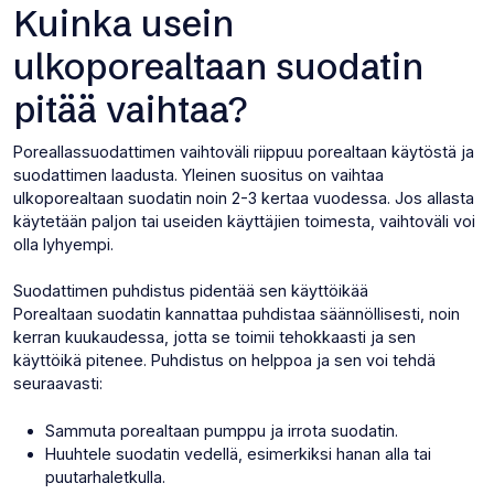
Kuinka usein
ulkoporealtaan suodatin
pitää vaihtaa?
Poreallassuodattimen vaihtoväli riippuu porealtaan käytöstä ja
suodattimen laadusta. Yleinen suositus on vaihtaa
ulkoporealtaan suodatin noin 2-3 kertaa vuodessa. Jos allasta
käytetään paljon tai useiden käyttäjien toimesta, vaihtoväli voi
olla lyhyempi.
Suodattimen puhdistus pidentää sen käyttöikää
Porealtaan suodatin kannattaa puhdistaa säännöllisesti, noin
kerran kuukaudessa, jotta se toimii tehokkaasti ja sen
käyttöikä pitenee. Puhdistus on helppoa ja sen voi tehdä
seuraavasti:
Sammuta porealtaan pumppu ja irrota suodatin.
Huuhtele suodatin vedellä, esimerkiksi hanan alla tai
puutarhaletkulla.