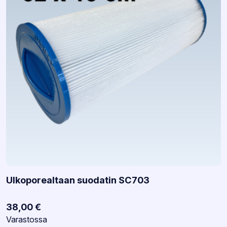
Ulkoporealtaan suodatin SC703
38,00
€
Varastotilanne:
Varastossa