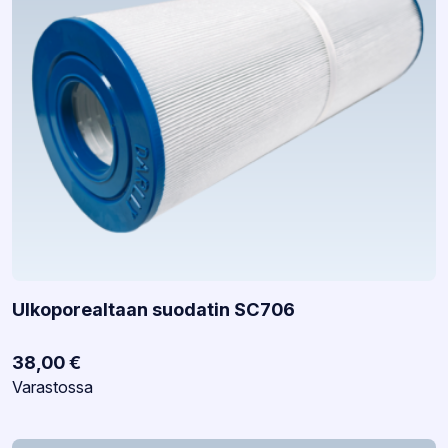
Ulkoporealtaan suodatin SC706
38,00
€
Varastotilanne:
Varastossa