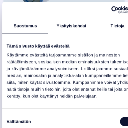
Suostumus
Yksityiskohdat
Tietoja
Ulkoporealtaan suodatin SC757
Tämä sivusto käyttää evästeitä
38,00
€
Käytämme evästeitä tarjoamamme sisällön ja mainosten
Varastotilanne:
Ei varastossa
räätälöimiseen, sosiaalisen median ominaisuuksien tukemis
ja kävijämäärämme analysoimiseen. Lisäksi jaamme sosiaal
median, mainosalan ja analytiikka-alan kumppaneillemme tie
siitä, miten käytät sivustoamme. Kumppanimme voivat yhdis
näitä tietoja muihin tietoihin, joita olet antanut heille tai joita o
kerätty, kun olet käyttänyt heidän palvelujaan.
Suostumuksen
Välttämätön
valinta