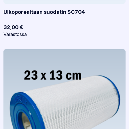
Ulkoporealtaan suodatin SC704
32,00
€
Varastotilanne:
Varastossa