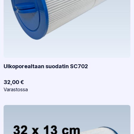
Ulkoporealtaan suodatin SC702
32,00
€
Varastotilanne:
Varastossa