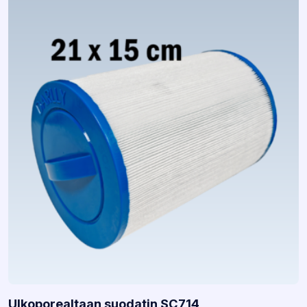
Ulkoporealtaan suodatin SC714