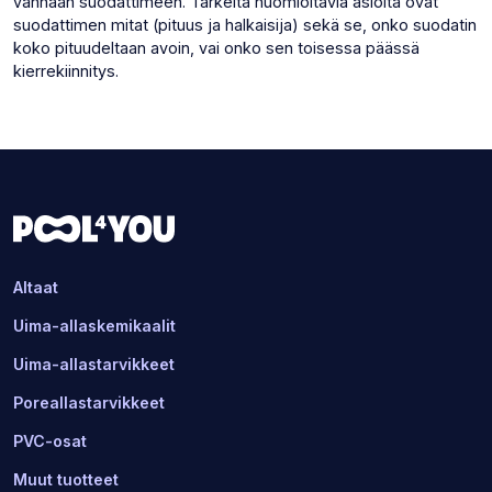
vanhaan suodattimeen. Tärkeitä huomioitavia asioita ovat
suodattimen mitat (pituus ja halkaisija) sekä se, onko suodatin
koko pituudeltaan avoin, vai onko sen toisessa päässä
kierrekiinnitys.
Altaat
Uima-allaskemikaalit
Uima-allastarvikkeet
Poreallastarvikkeet
PVC-osat
Muut tuotteet