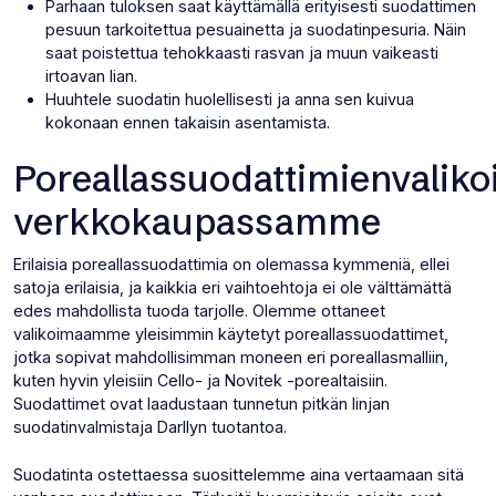
Parhaan tuloksen saat käyttämällä erityisesti suodattimen
pesuun tarkoitettua pesuainetta ja suodatinpesuria. Näin
saat poistettua tehokkaasti rasvan ja muun vaikeasti
irtoavan lian.
Huuhtele suodatin huolellisesti ja anna sen kuivua
kokonaan ennen takaisin asentamista.
Poreallassuodattimienvalik
verkkokaupassamme
Erilaisia poreallassuodattimia on olemassa kymmeniä, ellei
satoja erilaisia, ja kaikkia eri vaihtoehtoja ei ole välttämättä
edes mahdollista tuoda tarjolle. Olemme ottaneet
valikoimaamme yleisimmin käytetyt poreallassuodattimet,
jotka sopivat mahdollisimman moneen eri poreallasmalliin,
kuten hyvin yleisiin Cello- ja Novitek -porealtaisiin.
Suodattimet ovat laadustaan tunnetun pitkän linjan
suodatinvalmistaja Darllyn tuotantoa.
Suodatinta ostettaessa suosittelemme aina vertaamaan sitä