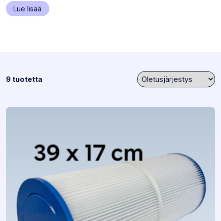
(Siirtyy
Lue lisää
sivulla
toiseen
osioon)
9 tuotetta