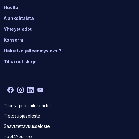
Huolto
Ajankohtaista
Yhteystiedot
Konserni
Haluatko jälleenmyyjäksi?
Tilaa uutiskirje
Facebook
(Avaa
Instagram
(Avaa
LinkedIn
(Avaa
YouTube
(Avaa
toisen
toisen
toisen
toisen
sivuston
sivuston
sivuston
sivuston
Tilaus- ja toimitusehdot
uudelle
uudelle
uudelle
uudelle
Tietosuojaseloste
välilehdelle)
välilehdelle)
välilehdelle)
välilehdelle)
Saavutettavuusseloste
(Avaa
Pool4You Pro