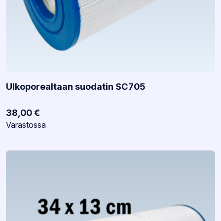
Ulkoporealtaan suodatin SC705
38,00
€
Varastotilanne:
Varastossa