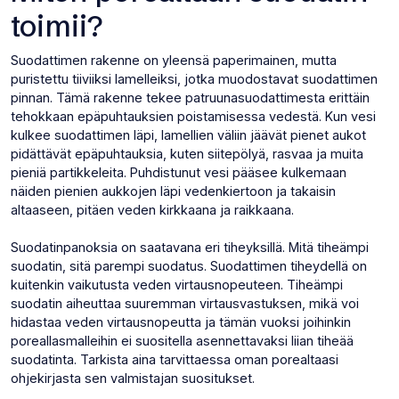
toimii?
Suodattimen rakenne on yleensä paperimainen, mutta
puristettu tiiviiksi lamelleiksi, jotka muodostavat suodattimen
pinnan. Tämä rakenne tekee patruunasuodattimesta erittäin
tehokkaan epäpuhtauksien poistamisessa vedestä. Kun vesi
kulkee suodattimen läpi, lamellien väliin jäävät pienet aukot
pidättävät epäpuhtauksia, kuten siitepölyä, rasvaa ja muita
pieniä partikkeleita. Puhdistunut vesi pääsee kulkemaan
näiden pienien aukkojen läpi vedenkiertoon ja takaisin
altaaseen, pitäen veden kirkkaana ja raikkaana.
Suodatinpanoksia on saatavana eri tiheyksillä. Mitä tiheämpi
suodatin, sitä parempi suodatus. Suodattimen tiheydellä on
kuitenkin vaikutusta veden virtausnopeuteen. Tiheämpi
suodatin aiheuttaa suuremman virtausvastuksen, mikä voi
hidastaa veden virtausnopeutta ja tämän vuoksi joihinkin
poreallasmalleihin ei suositella asennettavaksi liian tiheää
suodatinta. Tarkista aina tarvittaessa oman porealtaasi
ohjekirjasta sen valmistajan suositukset.