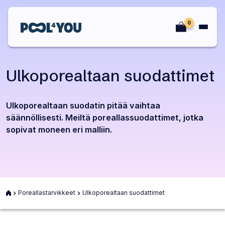
Siirry
sisältöön
0
Etusivu
Ulkoporealtaan suodattimet
Ulkoporealtaan suodatin pitää vaihtaa
säännöllisesti. Meiltä poreallassuodattimet, jotka
sopivat moneen eri malliin.
Etusivu
Poreallastarvikkeet
Ulkoporealtaan suodattimet