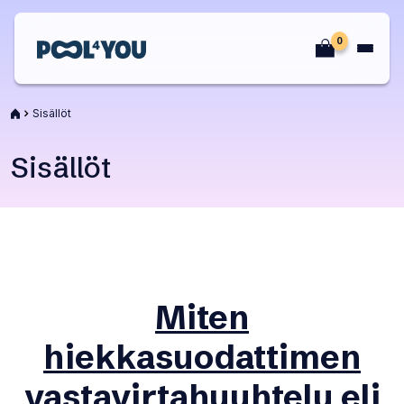
Siirry
sisältöön
0
Etusivu
Etusivu
Sisällöt
Sisällöt
Miten
hiekkasuodattimen
vastavirtahuuhtelu eli