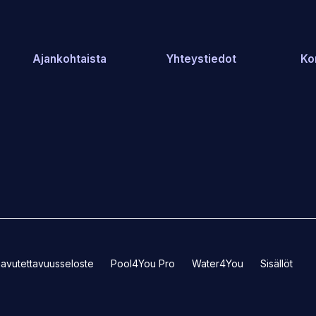
Ajankohtaista
Yhteystiedot
Ko
(Avaa
(Avaa
avutettavuusseloste
Pool4You Pro
Water4You
Sisällöt
toisen
toisen
sivuston
sivuston
uudelle
uudelle