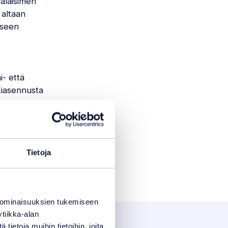
valaisimen
 altaan
iseen
- että
kiasennusta
Tietoja
 ominaisuuksien tukemiseen
tiikka-alan
ietoja muihin tietoihin, joita