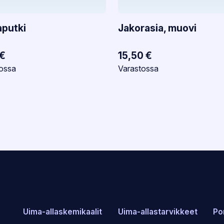
aputki
Jakorasia, muovi
€
15,50
€
tilanne:
Varastotilanne:
ossa
Varastossa
Uima-allaskemikaalit
Uima-allastarvikkeet
Po