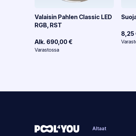
Valaisin Pahlen Classic LED
Suoj
RGB, RST
8,25
Alk.
690,00
€
Varasto
Varast
Varastotilanne:
Varastossa
Altaat