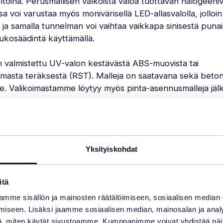
ltoina. Perusmallisen valkoista valoa tuottavan halogeeni
nsa voi varustaa myös monivärisellä LED-allasvalolla, jolloin
 ja samalla tunnelman voi vaihtaa vaikkapa sinisestä puna
ukosäädintä käyttämällä.
n valmistettu UV-valon kestävästä ABS-muovista tai
masta teräksestä (RST). Malleja on saatavana sekä betoni
le. Valikoimastamme löytyy myös pinta-asennusmalleja jäl
Suodata tuotteita
Yksityiskohdat
itä
mme sisällön ja mainosten räätälöimiseen, sosiaalisen median
iseen. Lisäksi jaamme sosiaalisen median, mainosalan ja analy
, miten käytät sivustoamme. Kumppanimme voivat yhdistää näitä t