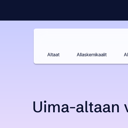
Siirry
sisältöön
Altaat
Allaskemikaalit
Al
Uima-altaan 