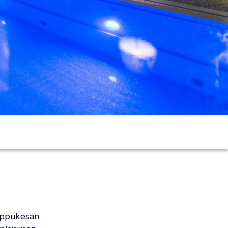
loppukesän