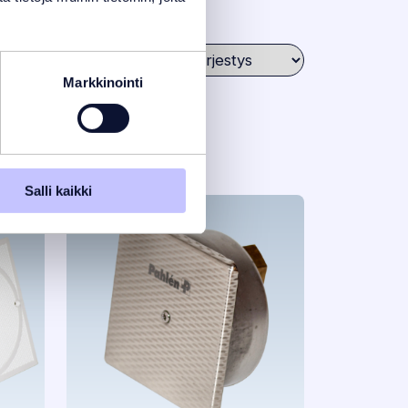
Järjestä
Markkinointi
Salli kaikki