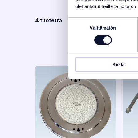
olet antanut heille tai joita o
4 tuotetta
Suostumuksen
Välttämätön
valinta
Kiellä