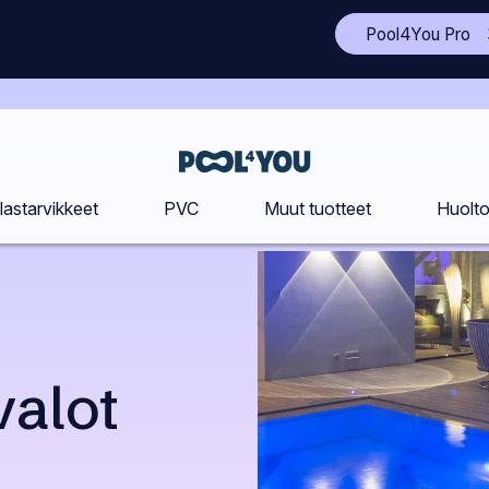
(A
Pool4You Pro
to
si
uu
vä
Etusivu
lastarvikkeet
PVC
Muut tuotteet
Huolt
valot