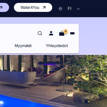
vaa
(Avaa
Water4You
Nykyinen
AVAA
FI
KIELIVALIKKO
isen
toisen
kieli
vuston
sivuston
Suomi
delle
uudelle
lilehdelle)
välilehdelle)
0
o
Myymälät
Yhteystiedot