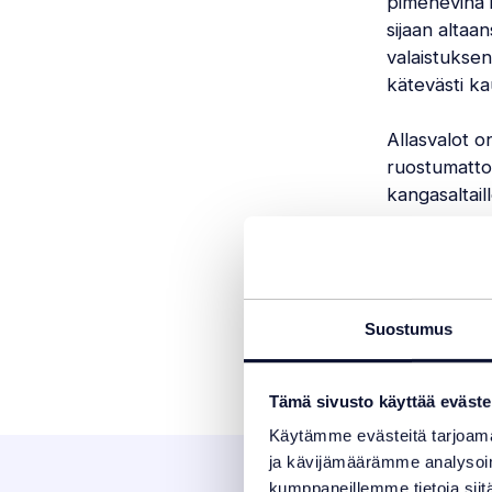
pimenevinä i
sijaan altaa
valaistuksen
kätevästi ka
Allasvalot o
ruostumatto
kangasaltail
varten.
Suostumus
Tämä sivusto käyttää eväste
Käytämme evästeitä tarjoama
ja kävijämäärämme analysoim
kumppaneillemme tietoja siitä