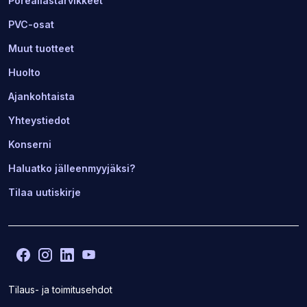
Poreallastarvikkeet
PVC-osat
Muut tuotteet
Huolto
Ajankohtaista
Yhteystiedot
Konserni
Haluatko jälleenmyyjäksi?
Tilaa uutiskirje
Facebook
(Avaa
Instagram
(Avaa
LinkedIn
(Avaa
YouTube
(Avaa
toisen
toisen
toisen
toisen
sivuston
sivuston
sivuston
sivuston
Tilaus- ja toimitusehdot
uudelle
uudelle
uudelle
uudelle