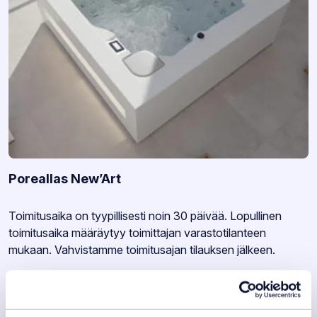
Poreallas New’Art
Varastotilanne:
Toimitusaika on tyypillisesti noin 30 päivää. Lopullinen
toimitusaika määräytyy toimittajan varastotilanteen
mukaan. Vahvistamme toimitusajan tilauksen jälkeen.