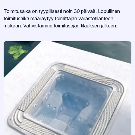
Varastotilanne:
Toimitusaika on tyypillisesti noin 30 päivää. Lopullinen
toimitusaika määräytyy toimittajan varastotilanteen
mukaan. Vahvistamme toimitusajan tilauksen jälkeen.