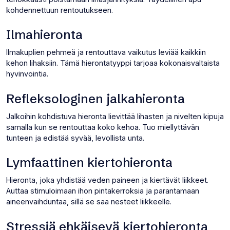
kohdennettuun rentoutukseen.
Ilmahieronta
Ilmakuplien pehmeä ja rentouttava vaikutus leviää kaikkiin
kehon lihaksiin. Tämä hierontatyyppi tarjoaa kokonaisvaltaista
hyvinvointia.
Refleksologinen jalkahieronta
Jalkoihin kohdistuva hieronta lievittää lihasten ja nivelten kipuja
samalla kun se rentouttaa koko kehoa. Tuo miellyttävän
tunteen ja edistää syvää, levollista unta.
Lymfaattinen kiertohieronta
Hieronta, joka yhdistää veden paineen ja kiertävät liikkeet.
Auttaa stimuloimaan ihon pintakerroksia ja parantamaan
aineenvaihduntaa, sillä se saa nesteet liikkeelle.
Stressiä ehkäisevä kiertohieronta