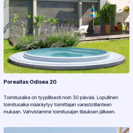
Poreallas Odisea 20
Varastotilanne:
Toimitusaika on tyypillisesti noin 30 päivää. Lopullinen
toimitusaika määräytyy toimittajan varastotilanteen
mukaan. Vahvistamme toimitusajan tilauksen jälkeen.