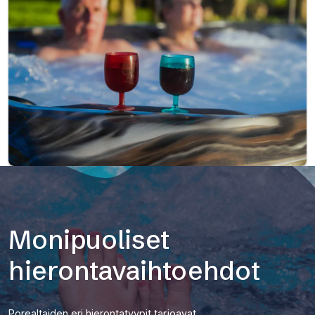
Monipuoliset
hierontavaihtoehdot
Porealtaiden eri hierontatyypit tarjoavat