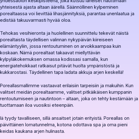
yhdessäolon keskipisteenä, joka kutsuu läheiset nauttimaan
yhteisestä ajasta altaan äärellä. Säännöllinen kylpeminen
porealtaassa voi lievittää lihasjännityksiä, parantaa unenlaatua ja
edistää takuuvarmasti hyvää oloa.
Tehokas vesihieronta ja huolellinen suunnittelu tekevät näistä
porealtaista täydellisen valinnan nykypäivän kiireiseen
elämäntyyliin, jossa rentoutuminen on arvokkaampaa kuin
koskaan. Nämä porealtaat takaavat miellyttävän
kylpyläkokemuksen omassa kodissasi samalla, kun
energiatehokkaat ratkaisut pitävät huolta ympäristöstä ja
kukkarostasi. Täydellinen tapa ladata akkuja arjen keskellä!
Poreallasmallimme vastaavat erilaisiin tarpeisiin ja makuihin. Kun
valitset meidän porealtaamme, valitset pitkäikäisen kumppanin
rentoutumiseen ja nautintoon – altaan, joka on tehty kestämään ja
tuottamaan iloa vuosiksi eteenpäin.
lä tyydy tavalliseen, sillä ansaitset jotain erityistä. Poreallas on
päivittäinen lomatunnelma, kotona odottava spa ja oma pieni
keidas kaukana arjen hulinasta.