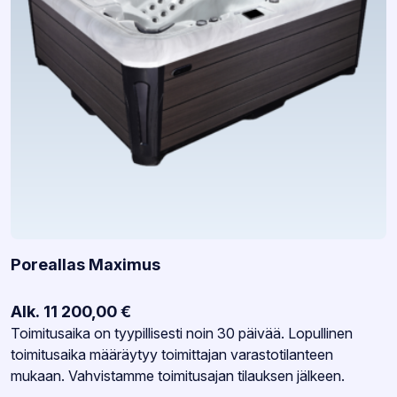
Poreallas Maximus
Alk.
11 200,00
€
Varastotilanne:
Toimitusaika on tyypillisesti noin 30 päivää. Lopullinen
toimitusaika määräytyy toimittajan varastotilanteen
mukaan. Vahvistamme toimitusajan tilauksen jälkeen.