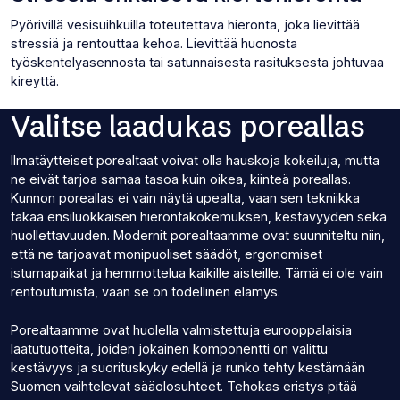
Pyörivillä vesisuihkuilla toteutettava hieronta, joka lievittää
stressiä ja rentouttaa kehoa. Lievittää huonosta
työskentelyasennosta tai satunnaisesta rasituksesta johtuvaa
kireyttä.
Valitse laadukas poreallas
Ilmatäytteiset porealtaat voivat olla hauskoja kokeiluja, mutta
ne eivät tarjoa samaa tasoa kuin oikea, kiinteä poreallas.
Kunnon poreallas ei vain näytä upealta, vaan sen tekniikka
takaa ensiluokkaisen hierontakokemuksen, kestävyyden sekä
huollettavuuden. Modernit porealtaamme ovat suunniteltu niin,
että ne tarjoavat monipuoliset säädöt, ergonomiset
istumapaikat ja hemmottelua kaikille aisteille. Tämä ei ole vain
rentoutumista, vaan se on todellinen elämys.
Porealtaamme ovat huolella valmistettuja eurooppalaisia
laatutuotteita, joiden jokainen komponentti on valittu
kestävyys ja suorituskyky edellä ja runko tehty kestämään
Suomen vaihtelevat sääolosuhteet. Tehokas eristys pitää