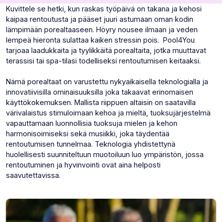
Kuvittele se hetki, kun raskas työpäivä on takana ja kehosi
kaipaa rentoutusta ja pääset juuri astumaan oman kodin
lämpimään porealtaaseen. Höyry nousee ilmaan ja veden
lempeä hieronta sulattaa kaiken stressin pois. Pool4You
tarjoaa laadukkaita ja tyylikkäitä porealtaita, jotka muuttavat
terassisi tai spa-tilasi todelliseksi rentoutumisen keitaaksi.
Nämä porealtaat on varustettu nykyaikaisella teknologialla ja
innovatiivisilla ominaisuuksilla joka takaavat erinomaisen
käyttökokemuksen. Mallista riippuen altaisin on saatavilla
värivalaistus stimuloimaan kehoa ja mieltä, tuoksujärjestelmä
vapauttamaan luonnollisia tuoksuja mielen ja kehon
harmonisoimiseksi sekä musiikki, joka täydentää
rentoutumisen tunnelmaa. Teknologia yhdistettynä
huolellisesti suunniteltuun muotoiluun luo ympäristön, jossa
rentoutuminen ja hyvinvointi ovat aina helposti
saavutettavissa.