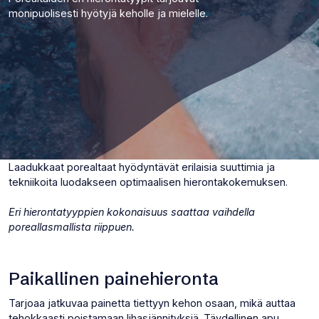
monipuolisesti hyötyjä keholle ja mielelle.
Laadukkaat porealtaat hyödyntävät erilaisia suuttimia ja
tekniikoita luodakseen optimaalisen hierontakokemuksen.
Eri hierontatyyppien kokonaisuus saattaa vaihdella
poreallasmallista riippuen.
Paikallinen painehieronta
Tarjoaa jatkuvaa painetta tiettyyn kehon osaan, mikä auttaa
tehokkaasti poistamaan lihasjännityksiä. Täydellinen apu