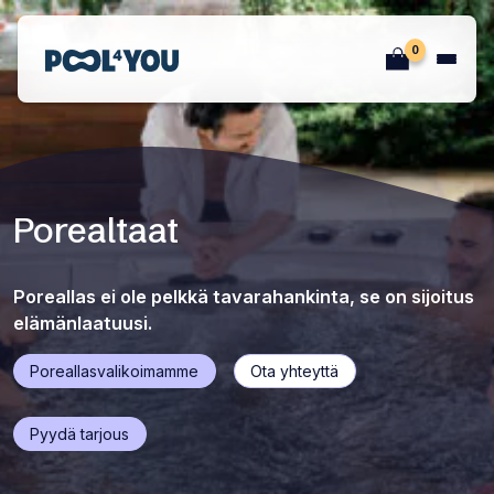
Siirry
sisältöön
0
Etusivu
Porealtaat
Poreallas ei ole pelkkä tavarahankinta, se on sijoitus
elämänlaatuusi.
(Siirtyy
(Siirtyy
Poreallasvalikoimamme
Ota yhteyttä
sivulla
sivulla
toiseen
toiseen
Avaa
Pyydä tarjous
osioon)
osioon)
popup
ikkunan