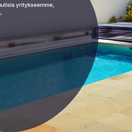
 uutisia yritykseemme,
.