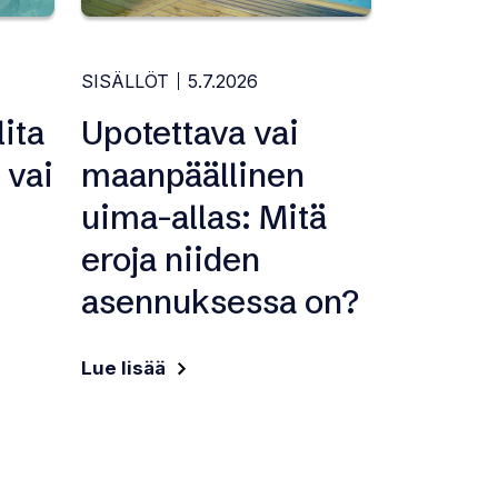
SISÄLLÖT
5.7.2026
ita
Upotettava vai
 vai
maanpäällinen
uima-allas: Mitä
eroja niiden
asennuksessa on?
Lue lisää