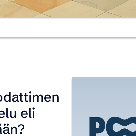
odattimen
lu eli
ään?