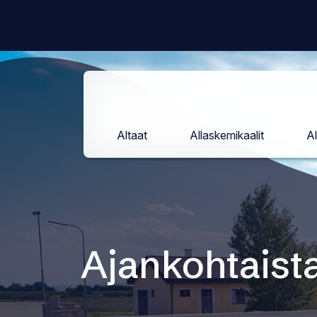
Siirry
sisältöön
Altaat
Allaskemikaalit
Al
Ajankohtaist