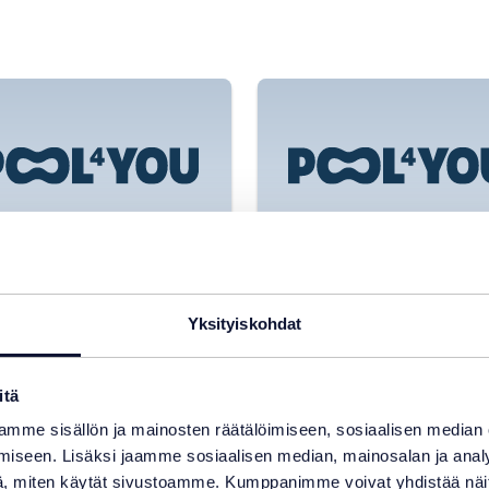
Yksityiskohdat
itä
LLÖT
30.7.2026
SISÄLLÖT
29.7.2026
mme sisällön ja mainosten räätälöimiseen, sosiaalisen median
iseen. Lisäksi jaamme sosiaalisen median, mainosalan ja analy
attava
Miksi uima-alt
, miten käytät sivustoamme. Kumppanimme voivat yhdistää näitä t