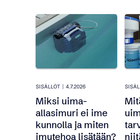
SISÄLLÖT
4.7.2026
SISÄ
Miksi uima-
Mit
allasimuri ei ime
uim
kunnolla ja miten
tar
imutehoa lisätään?
nii