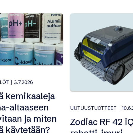
LLÖT
3.7.2026
ä kemikaaleja
a-altaaseen
UUTUUSTUOTTEET
10.6
vitaan ja miten
Zodiac RF 42 i
tä käytetään?