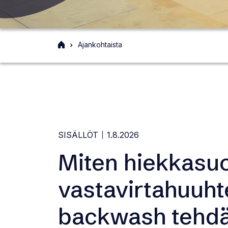
Etusivu
Ajankohtaista
SISÄLLÖT
1.8.2026
Miten hiekkasu
vastavirtahuuhte
backwash tehd