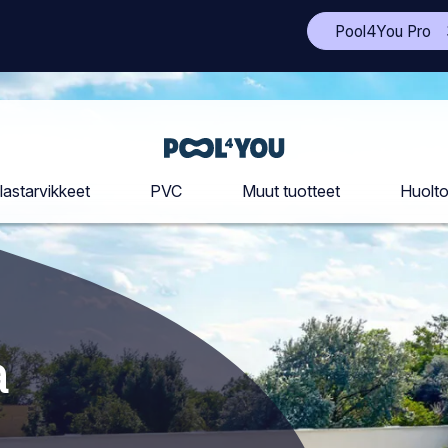
(A
Pool4You Pro
to
si
uu
vä
Etusivu
lastarvikkeet
PVC
Muut tuotteet
Huolt
a