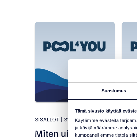
Suodata
artikkeleita
Suostumus
Tämä sivusto käyttää eväste
SISÄLLÖT
31.7.2026
SISÄ
Käytämme evästeitä tarjoama
ja kävijämäärämme analysoim
Miten uima-allas
Lad
kumppaneillemme tietoja siitä