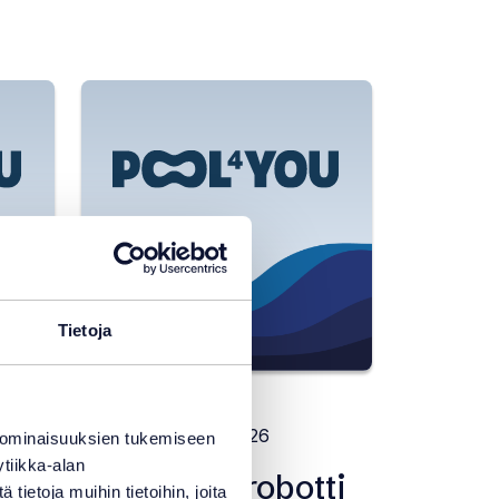
Tietoja
SISÄLLÖT
28.7.2026
 ominaisuuksien tukemiseen
tiikka-alan
aan
Miksi allasrobotti
ietoja muihin tietoihin, joita