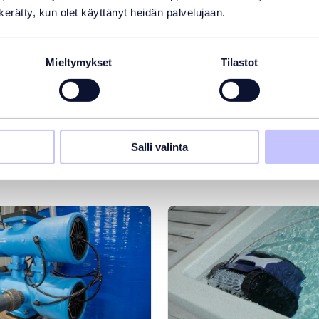
asimuri vai
vesi samenee j
n kerätty, kun olet käyttänyt heidän palvelujaan.
inteinen
miten se
Mieltymykset
Tilastot
jaimuri: Kumpi
kirkastetaan?
ii minulle?
Lue lisää
isää
Salli valinta