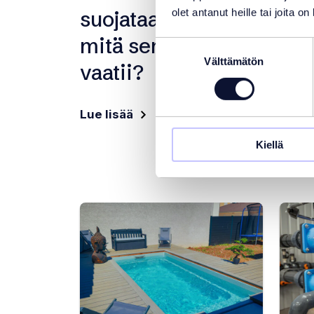
suojataan oikein ja
all
olet antanut heille tai joita o
mitä sen ylläpito
per
Suostumuksen
Välttämätön
valinta
vaatii?
poh
sop
Lue lisää
Lue l
Kiellä