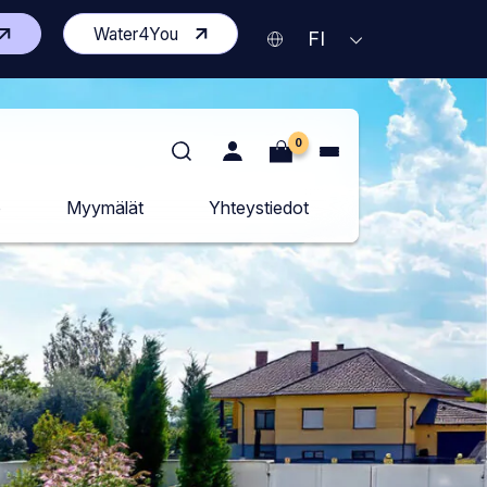
vaa
(Avaa
Water4You
Nykyinen
AVAA
FI
KIELIVALIKKO
isen
toisen
kieli
vuston
sivuston
Suomi
delle
uudelle
lilehdelle)
välilehdelle)
0
o
Myymälät
Yhteystiedot