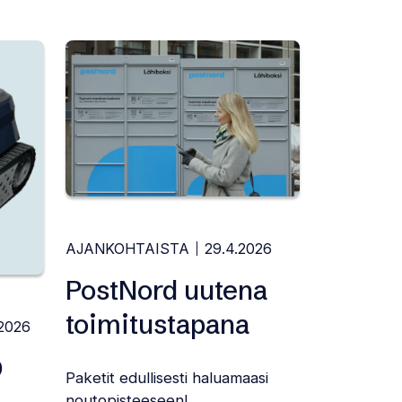
AJANKOHTAISTA
29.4.2026
PostNord uutena
toimitustapana
.2026
Q
Paketit edullisesti haluamaasi
noutopisteeseen!