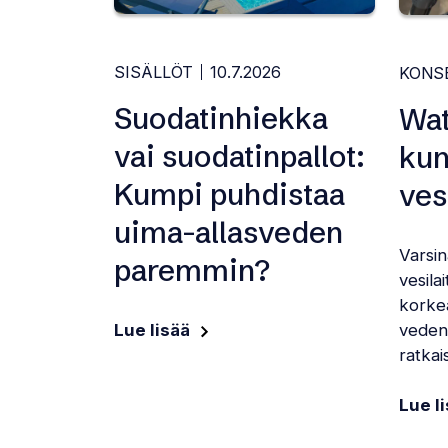
SISÄLLÖT
10.7.2026
KONS
Suodatinhiekka
Wat
vai suodatinpallot:
kun
Kumpi puhdistaa
ves
uima-allasveden
Varsi
paremmin?
vesila
korkea
vedenk
Lue lisää
ratkais
Lue l