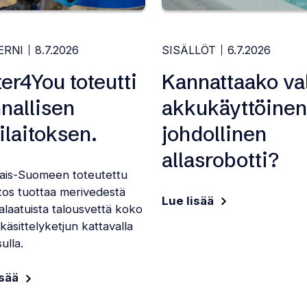
ERNI
8.7.2026
SISÄLLÖT
6.7.2026
er4You toteutti
Kannattaako val
nallisen
akkukäyttöinen
ilaitoksen.
johdollinen
allasrobotti?
nais-Suomeen toteutettu
itos tuottaa merivedestä
Lue lisää
laatuista talousvettä koko
äsittelyketjun kattavalla
ulla.
isää