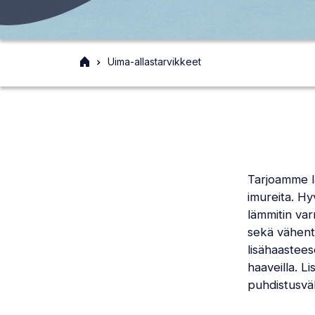
Etusivu
Uima-allastarvikkeet
Tarjoamme laa
imureita. Hy
lämmitin var
sekä vähentä
lisähaastees
haaveilla. L
puhdistusväl