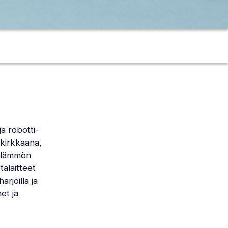
ja robotti-
 kirkkaana,
ä lämmön
alaitteet
rjoilla ja
et ja