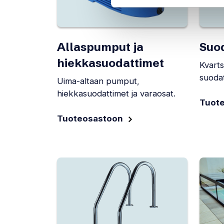
Allaspumput ja
Suo
hiekkasuodattimet
Kvarts
suodat
Uima-altaan pumput,
hiekkasuodattimet ja varaosat.
Tuot
Tuoteosastoon