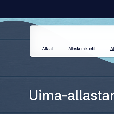
Siirry
sisältöön
Altaat
Allaskemikaalit
Al
Uima-allasta