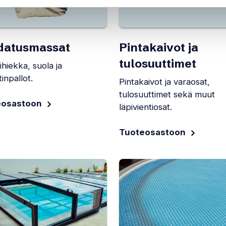
datusmassat
Pintakaivot ja
tulosuuttimet
ihiekka, suola ja
inpallot.
Pintakaivot ja varaosat,
tulosuuttimet sekä muut
eosastoon
läpivientiosat.
Tuoteosastoon