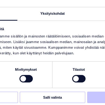
ovälineet
Allasimurit
Yksityiskohdat
, harjat, teleskooppivarret
Robotti-imurit, akkukäyttöi
t hoitovälineet.
imurit, imuletkut ja imupäät
itä
eosastoon
Tuoteosastoon
mme sisällön ja mainosten räätälöimiseen, sosiaalisen median
iseen. Lisäksi jaamme sosiaalisen median, mainosalan ja analy
, miten käytät sivustoamme. Kumppanimme voivat yhdistää näitä t
n kerätty, kun olet käyttänyt heidän palvelujaan.
Mieltymykset
Tilastot
Salli valinta