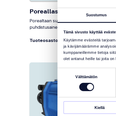
Poreallastarvikkeet
Hoit
Suostumus
Porealtaan suodattimet ja
Haavit
puhdistusaineet.
ja muu
Tämä sivusto käyttää eväste
Tuoteosastoon
Tuot
Käytämme evästeitä tarjoama
ja kävijämäärämme analysoim
kumppaneillemme tietoja siitä
olet antanut heille tai joita o
Suostumuksen
Välttämätön
valinta
Kiellä