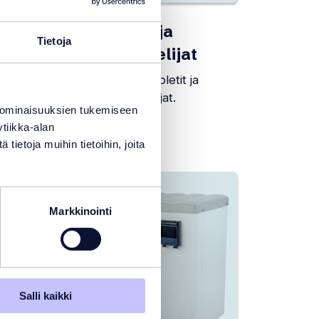
Allasmittarit ja
Tietoja
klooriannostelijat
set
.
Allasmittarit, testitabletit ja
automaattiannostelijat.
 ominaisuuksien tukemiseen
tiikka-alan
Tuoteosastoon
ietoja muihin tietoihin, joita
Markkinointi
Salli kaikki