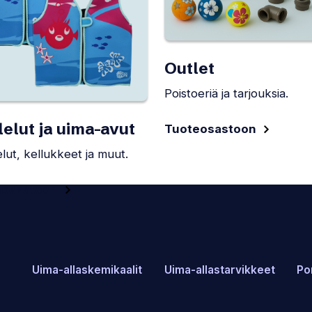
Outlet
Poistoeriä ja tarjouksia.
lelut ja uima-avut
Tuoteosastoon
lut, kellukkeet ja muut.
eosastoon
Uima-allaskemikaalit
Uima-allastarvikkeet
Po