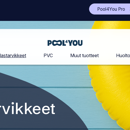
(A
Pool4You Pro
to
si
uu
vä
Etusivu
lastarvikkeet
PVC
Muut tuotteet
Huolt
rvikkeet