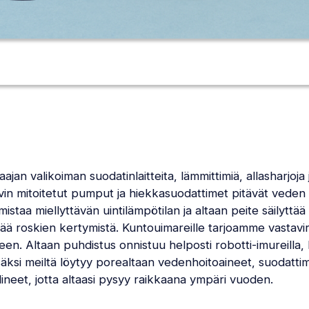
jan valikoiman suodatinlaitteita, lämmittimiä, allasharjoja 
vin mitoitetut pumput ja hiekkasuodattimet pitävät veden
mistaa miellyttävän uintilämpötilan ja altaan peite säilyttä
ä roskien kertymistä. Kuntouimareille tarjoamme vastavirt
een. Altaan puhdistus onnistuu helposti robotti-imureilla, ha
isäksi meiltä löytyy porealtaan vedenhoitoaineet, suodattim
ineet, jotta altaasi pysyy raikkaana ympäri vuoden.