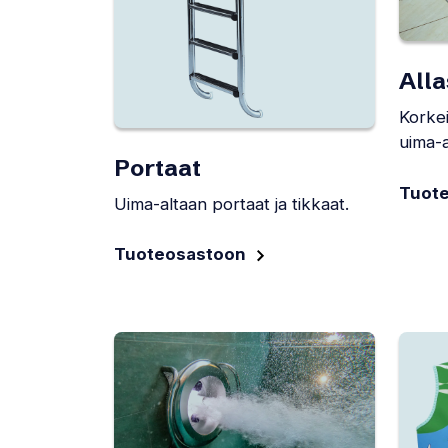
Alla
Korkei
uima-a
Portaat
Tuot
Uima-altaan portaat ja tikkaat.
Tuoteosastoon