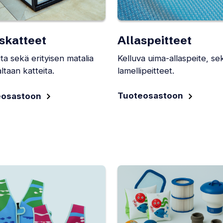
Allaspeitteet
skatteet
Kelluva uima-allaspeite, se
ta sekä erityisen matalia
lamellipeitteet.
ltaan katteita.
Tuoteosastoon
eosastoon