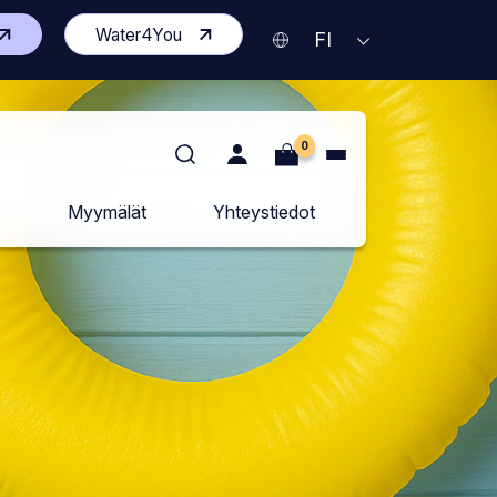
vaa
(Avaa
Water4You
Nykyinen
AVAA
FI
KIELIVALIKKO
isen
toisen
kieli
vuston
sivuston
Suomi
delle
uudelle
lilehdelle)
välilehdelle)
0
o
Myymälät
Yhteystiedot