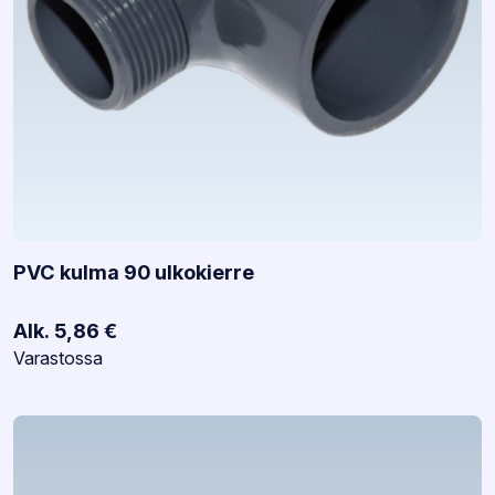
PVC kulma 90 ulkokierre
Alk.
5,86
€
Varastotilanne:
Varastossa