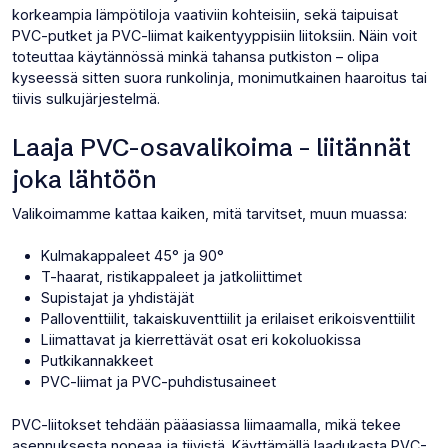
korkeampia lämpötiloja vaativiin kohteisiin, sekä taipuisat
PVC-putket ja PVC-liimat kaikentyyppisiin liitoksiin. Näin voit
toteuttaa käytännössä minkä tahansa putkiston – olipa
kyseessä sitten suora runkolinja, monimutkainen haaroitus tai
tiivis sulkujärjestelmä.
Laaja PVC-osavalikoima – liitännät
joka lähtöön
Valikoimamme kattaa kaiken, mitä tarvitset, muun muassa:
Kulmakappaleet 45° ja 90°
T-haarat, ristikappaleet ja jatkoliittimet
Supistajat ja yhdistäjät
Palloventtiilit, takaiskuventtiilit ja erilaiset erikoisventtiilit
Liimattavat ja kierrettävät osat eri kokoluokissa
Putkikannakkeet
PVC-liimat ja PVC-puhdistusaineet
PVC-liitokset tehdään pääasiassa liimaamalla, mikä tekee
asennuksesta nopeaa ja tiivistä. Käyttämällä laadukasta PVC-