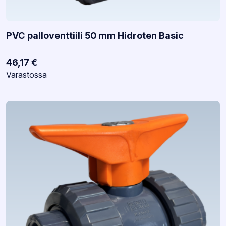
PVC palloventtiili 50 mm Hidroten Basic
46,17
€
Varastotilanne:
Varastossa