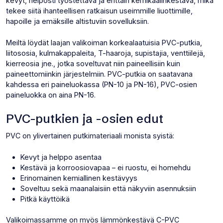
kevyt, helposti työstettävä ja erittäin kemikaalinkestävä, mikä
tekee siitä ihanteellisen ratkaisun useimmille liuottimille,
hapoille ja emäksille altistuviin sovelluksiin.
Meiltä löydät laajan valikoiman korkealaatuisia PVC-putkia,
liitososia, kulmakappaleita, T-haaroja, supistajia, venttiilejä,
kierreosia jne., jotka soveltuvat niin paineellisiin kuin
paineettomiinkin järjestelmiin. PVC-putkia on saatavana
kahdessa eri paineluokassa (PN-10 ja PN-16), PVC-osien
paineluokka on aina PN-16.
PVC-putkien ja -osien edut
PVC on ylivertainen putkimateriaali monista syistä:
Kevyt ja helppo asentaa
Kestävä ja korroosiovapaa – ei ruostu, ei homehdu
Erinomainen kemiallinen kestävyys
Soveltuu sekä maanalaisiin että näkyviin asennuksiin
Pitkä käyttöikä
Valikoimassamme on myös lämmönkestävä C-PVC