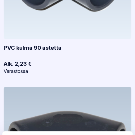
PVC kulma 90 astetta
Alk.
2,23
€
Varastotilanne:
Varastossa