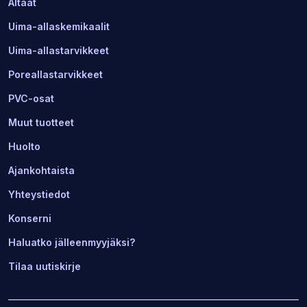
Altaat
Uima-allaskemikaalit
Uima-allastarvikkeet
Poreallastarvikkeet
PVC-osat
Muut tuotteet
Huolto
Ajankohtaista
Yhteystiedot
Konserni
Haluatko jälleenmyyjäksi?
Tilaa uutiskirje