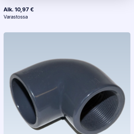
Alk.
10,97
€
Varastotilanne:
Varastossa