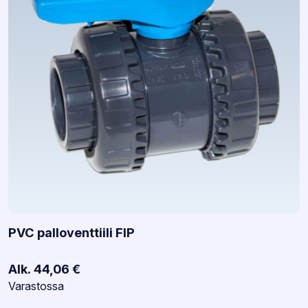
PVC palloventtiili FIP
Alk.
44,06
€
Varastotilanne:
Varastossa