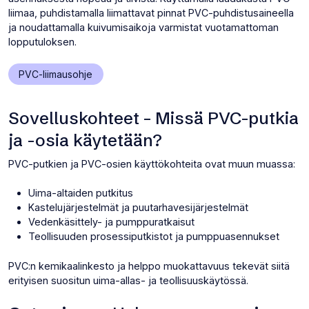
liimaa, puhdistamalla liimattavat pinnat PVC-puhdistusaineella
ja noudattamalla kuivumisaikoja varmistat vuotamattoman
lopputuloksen.
(Avaa
PVC-liimausohje
uuden
välilehden)
Sovelluskohteet – Missä PVC-putkia
ja -osia käytetään?
PVC-putkien ja PVC-osien käyttökohteita ovat muun muassa:
Uima-altaiden putkitus
Kastelujärjestelmät ja puutarhavesijärjestelmät
Vedenkäsittely- ja pumppuratkaisut
Teollisuuden prosessiputkistot ja pumppuasennukset
PVC:n kemikaalinkesto ja helppo muokattavuus tekevät siitä
erityisen suositun uima-allas- ja teollisuuskäytössä.