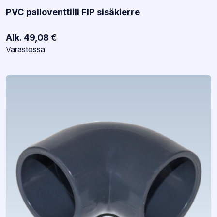
PVC palloventtiili FIP sisäkierre
Alk.
49,08
€
Varastotilanne:
Varastossa