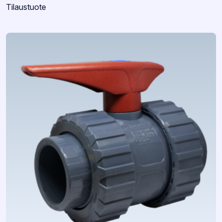
Varastotilanne:
Tilaustuote