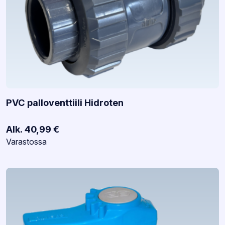
PVC palloventtiili Hidroten
Alk.
40,99
€
Varastotilanne:
Varastossa