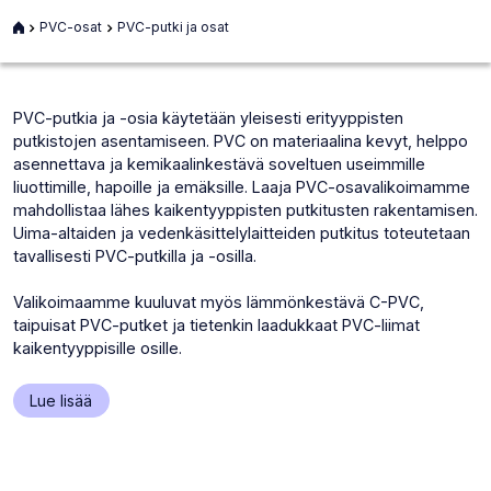
Etusivu
PVC-osat
PVC-putki ja osat
PVC-putkia ja -osia käytetään yleisesti erityyppisten
putkistojen asentamiseen. PVC on materiaalina kevyt, helppo
asennettava ja kemikaalinkestävä soveltuen useimmille
liuottimille, hapoille ja emäksille. Laaja PVC-osavalikoimamme
mahdollistaa lähes kaikentyyppisten putkitusten rakentamisen.
Uima-altaiden ja vedenkäsittelylaitteiden putkitus toteutetaan
tavallisesti PVC-putkilla ja -osilla.
Valikoimaamme kuuluvat myös lämmönkestävä C-PVC,
taipuisat PVC-putket ja tietenkin laadukkaat PVC-liimat
kaikentyyppisille osille.
(Siirtyy
Lue lisää
sivulla
toiseen
osioon)