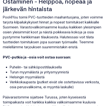
Ostaminen – Helppoa, nopeaa ja
järkevän hintaista
Pool4You toimii PVC-tuotteiden maahantuojana, joten voimme
tarjota kilpailukykyiset hinnat ja nopeat toimitukset kaikkialle
Suomeen. Varastovalikoimaamme kuuluu kaikkien yleisimpien
osien yleisimmät koot ja näistä poikkeavia kokoja ja osia
pystymme hankkimaan tilauksesta. Halutessasi voit tilata
tuotteiden toimituksen jopa suoraan työmaalle. Teemme
mielellämme tarjouksen suuremmistakin eristä.
PVC-putkia ja -osia voit ostaa suoraan:
Puhelin- tai sähköpostitilauksella
Turun myymälästä ja yritysmyynnistä
Helsingin myymälästä
Verkkokaupasta (putket eivät ole ostettavissa verkosta,
osia perusvalikoima, ei myyntiä laskulle)
Päävarastomme sijaitsee Turussa, joten kyseisestä
toimipaikasta voit hankkia kaikkia valikoimaamme kuuluvia