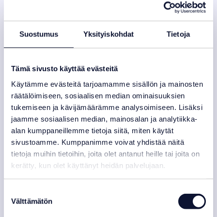
Suostumus
Yksityiskohdat
Tietoja
Tämä sivusto käyttää evästeitä
Käytämme evästeitä tarjoamamme sisällön ja mainosten
räätälöimiseen, sosiaalisen median ominaisuuksien
tukemiseen ja kävijämäärämme analysoimiseen. Lisäksi
jaamme sosiaalisen median, mainosalan ja analytiikka-
alan kumppaneillemme tietoja siitä, miten käytät
PVC kulma 45 astetta
sivustoamme. Kumppanimme voivat yhdistää näitä
tietoja muihin tietoihin, joita olet antanut heille tai joita on
kerätty, kun olet käyttänyt heidän palvelujaan.
Alk.
4,25
€
Varastotilanne:
Varastossa
Suostumuksen
Välttämätön
valinta