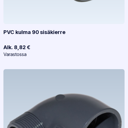
PVC kulma 90 sisäkierre
Alk.
8,82
€
Varastotilanne:
Varastossa