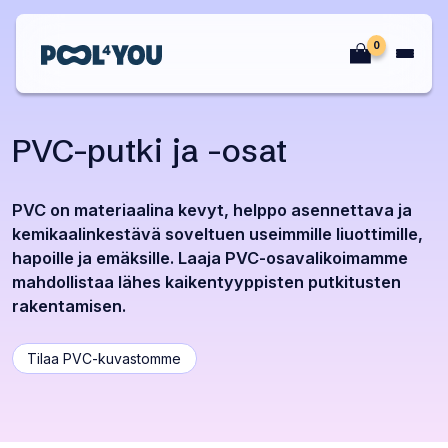
Siirry
sisältöön
0
Etusivu
PVC-putki ja -osat
PVC on materiaalina kevyt, helppo asennettava ja
kemikaalinkestävä soveltuen useimmille liuottimille,
hapoille ja emäksille. Laaja PVC-osavalikoimamme
mahdollistaa lähes kaikentyyppisten putkitusten
rakentamisen.
Tilaa PVC-kuvastomme