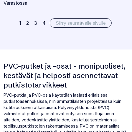
Varastotilanne:
Varastossa
1
2
3
4
Siirry seuraavalle sivulle
PVC-putket ja -osat – monipuoliset,
kestävät ja helposti asennettavat
putkistotarvikkeet
PVC-putkia ja PVC-osia käytetään laajasti erilaisissa
putkistoasennuksissa, niin ammattilaisten projekteissa kuin
kotitalouksien ratkaisuissa. Polyvinyylikloridista (PVC)
valmistetut putket ja osat ovat erityisen suosittuja uima-
altaiden, vedenkäsittelylaitteiden, kastelujärjestelmien ja
teollisuusputkistojen rakentamisessa. PVC on materiaalina