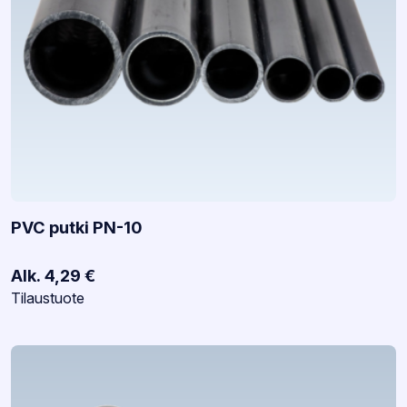
PVC putki PN-10
Alk.
4,29
€
Varastotilanne:
Tilaustuote