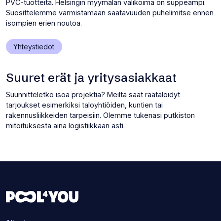
PVC-tuotteita. Helsingin myymälän valikoima on suppeampi.
Suosittelemme varmistamaan saatavuuden puhelimitse ennen
isompien erien noutoa.
(Avaa
Yhteystiedot
uuden
välilehden)
Suuret erät ja yritysasiakkaat
Suunnitteletko isoa projektia? Meiltä saat räätälöidyt
tarjoukset esimerkiksi taloyhtiöiden, kuntien tai
rakennusliikkeiden tarpeisiin. Olemme tukenasi putkiston
mitoituksesta aina logistiikkaan asti.