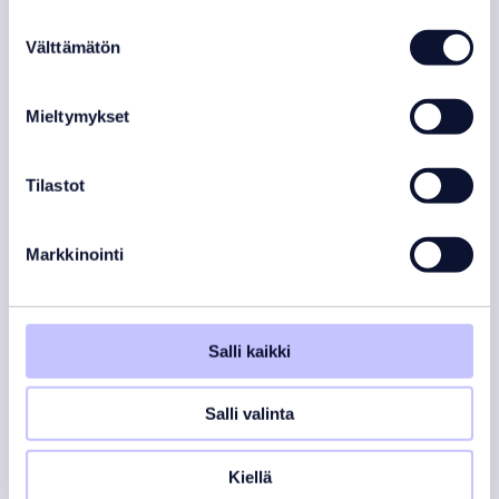
Suostumuksen
Välttämätön
valinta
Mieltymykset
SISÄLLÖT
1.8.2026
Miten hiekkasuodattimen
Tilastot
vastavirtahuuhtelu eli backwash
Markkinointi
tehdään?
Lue lisää
Salli kaikki
Salli valinta
Kiellä