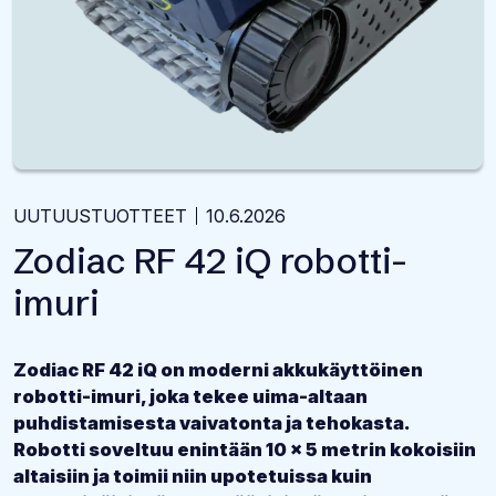
UUTUUSTUOTTEET
10.6.2026
Zodiac RF 42 iQ robotti-
imuri
Zodiac RF 42 iQ on moderni akkukäyttöinen
robotti-imuri, joka tekee uima-altaan
puhdistamisesta vaivatonta ja tehokasta.
Robotti soveltuu enintään 10 x 5 metrin kokoisiin
altaisiin ja toimii niin upotetuissa kuin