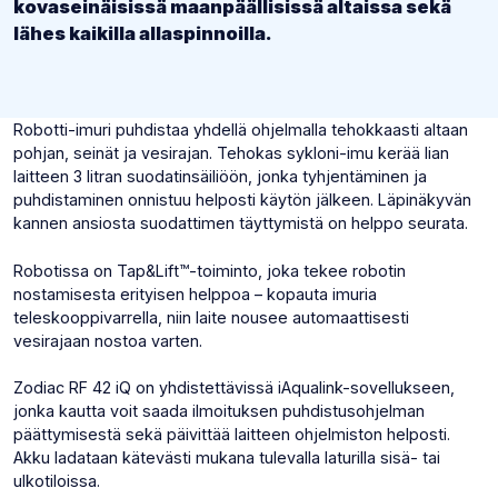
kovaseinäisissä maanpäällisissä altaissa sekä
lähes kaikilla allaspinnoilla.
Robotti-imuri puhdistaa yhdellä ohjelmalla tehokkaasti altaan
pohjan, seinät ja vesirajan. Tehokas sykloni-imu kerää lian
laitteen 3 litran suodatinsäiliöön, jonka tyhjentäminen ja
puhdistaminen onnistuu helposti käytön jälkeen. Läpinäkyvän
kannen ansiosta suodattimen täyttymistä on helppo seurata.
Robotissa on Tap&Lift™-toiminto, joka tekee robotin
nostamisesta erityisen helppoa – kopauta imuria
teleskooppivarrella, niin laite nousee automaattisesti
vesirajaan nostoa varten.
Zodiac RF 42 iQ on yhdistettävissä iAqualink-sovellukseen,
jonka kautta voit saada ilmoituksen puhdistusohjelman
päättymisestä sekä päivittää laitteen ohjelmiston helposti.
Akku ladataan kätevästi mukana tulevalla laturilla sisä- tai
ulkotiloissa.