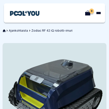
Siirry
sisältöön
0
Etusivu
Etusivu
Ajankohtaista
Zodiac RF 42 iQ robotti-imuri