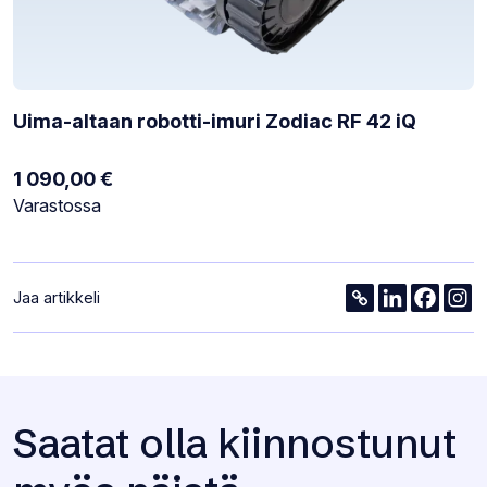
Uima-altaan robotti-imuri Zodiac RF 42 iQ
1 090,00
€
Varastotilanne:
Varastossa
jollain
Jaa artikkeli
seuraavista
tavoista
Saatat olla kiinnostunut