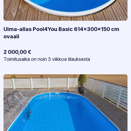
Uima-allas Pool4You Basic 614x300x150 cm
ovaali
2 000,00
€
Varastotilanne:
Toimitusaika on noin 3 viikkoa tilauksesta