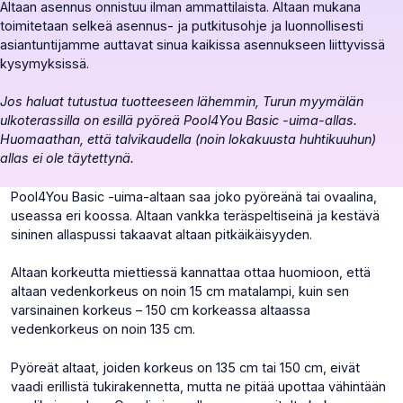
Altaan asennus onnistuu ilman ammattilaista. Altaan mukana
toimitetaan selkeä asennus- ja putkitusohje ja luonnollisesti
asiantuntijamme auttavat sinua kaikissa asennukseen liittyvissä
kysymyksissä.
Jos haluat tutustua tuotteeseen lähemmin, Turun myymälän
ulkoterassilla on esillä pyöreä Pool4You Basic -uima-allas.
Huomaathan, että talvikaudella (noin lokakuusta huhtikuuhun)
allas ei ole täytettynä.
Pool4You Basic -uima-altaan saa joko pyöreänä tai ovaalina,
useassa eri koossa. Altaan vankka teräspeltiseinä ja kestävä
sininen allaspussi takaavat altaan pitkäikäisyyden.
Altaan korkeutta miettiessä kannattaa ottaa huomioon, että
altaan vedenkorkeus on noin 15 cm matalampi, kuin sen
varsinainen korkeus – 150 cm korkeassa altaassa
vedenkorkeus on noin 135 cm.
Pyöreät altaat, joiden korkeus on 135 cm tai 150 cm, eivät
vaadi erillistä tukirakennetta, mutta ne pitää upottaa vähintään