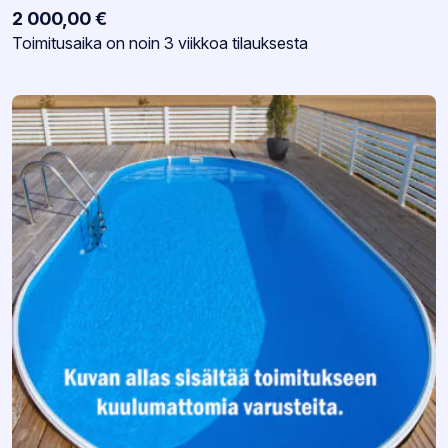
2 000,00
€
Varastotilanne:
Toimitusaika on noin 3 viikkoa tilauksesta