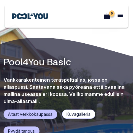
Siirry
sisältöön
0
Etusivu
Pool4You Basic
Vankkarakenteinen teräspeltiallas, jossa on
allaspussi. Saatavana sekä pyöreänä että ovaalina
mallina useassa eri koossa. Valikoimamme edullisin
uima-allasmalli.
(Siirtyy
(Siirtyy
Altaat verkkokaupassa
Kuvagalleria
sivulla
sivulla
toiseen
toiseen
Avaa
Pyydä tarjous
osioon)
osioon)