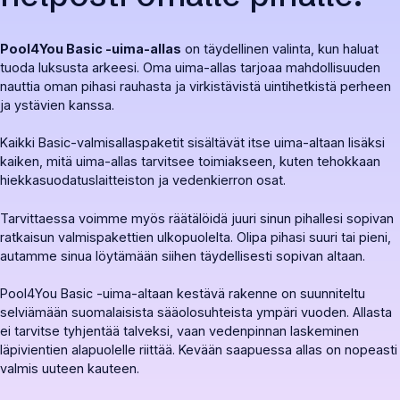
Pool4You Basic -uima-allas
on täydellinen valinta, kun haluat
tuoda luksusta arkeesi. Oma uima-allas tarjoaa mahdollisuuden
nauttia oman pihasi rauhasta ja virkistävistä uintihetkistä perheen
ja ystävien kanssa.
Kaikki Basic-valmisallaspaketit sisältävät itse uima-altaan lisäksi
kaiken, mitä uima-allas tarvitsee toimiakseen, kuten tehokkaan
hiekkasuodatuslaitteiston ja vedenkierron osat.
Tarvittaessa voimme myös räätälöidä juuri sinun pihallesi sopivan
ratkaisun valmispakettien ulkopuolelta. Olipa pihasi suuri tai pieni,
autamme sinua löytämään siihen täydellisesti sopivan altaan.
Pool4You Basic -uima-altaan kestävä rakenne on suunniteltu
selviämään suomalaisista sääolosuhteista ympäri vuoden. Allasta
ei tarvitse tyhjentää talveksi, vaan vedenpinnan laskeminen
läpivientien alapuolelle riittää. Kevään saapuessa allas on nopeasti
valmis uuteen kauteen.