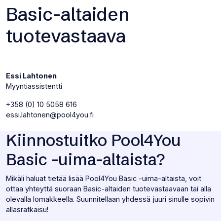
Basic-altaiden
tuotevastaava
Essi Lahtonen
Myyntiassistentti
+358 (0) 10 5058 616
essi.lahtonen@pool4you.fi
Kiinnostuitko Pool4You
Basic -uima-altaista?
Mikäli haluat tietää lisää Pool4You Basic -uima-altaista, voit
ottaa yhteyttä suoraan Basic-altaiden tuotevastaavaan tai alla
olevalla lomakkeella. Suunnitellaan yhdessä juuri sinulle sopivin
allasratkaisu!