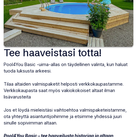
Tee haaveistasi totta!
Pool4You Basic -uima-allas on täydellinen valinta, kun haluat
tuoda luksusta arkeesi.
Tilaa altaiden valmispaketit helposti verkkokaupastamme.
Verkkokaupasta saat myös vakiokokoiset altaat ilman
lisävarusteita
Jos et löydä mieleistäsi vaihtoehtoa valmispaketeistamme,
ota yhteyttä asiantuntijoihimme ja etsimme yhdessä juuri
sinulle sopivimman altaan.
Pool4You Basic – tee haaveilusta historiaa ja altaan