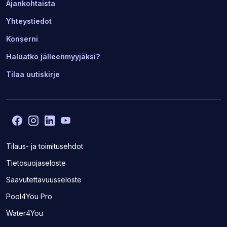
Ajankohtaista
Yhteystiedot
Konserni
Haluatko jälleenmyyjäksi?
Tilaa uutiskirje
Facebook
(Avaa
Instagram
(Avaa
LinkedIn
(Avaa
YouTube
(Avaa
toisen
toisen
toisen
toisen
sivuston
sivuston
sivuston
sivuston
Tilaus- ja toimitusehdot
uudelle
uudelle
uudelle
uudelle
Tietosuojaseloste
välilehdelle)
välilehdelle)
välilehdelle)
välilehdelle)
Saavutettavuusseloste
(Avaa
Pool4You Pro
toisen
(Avaa
Water4You
sivuston
toisen