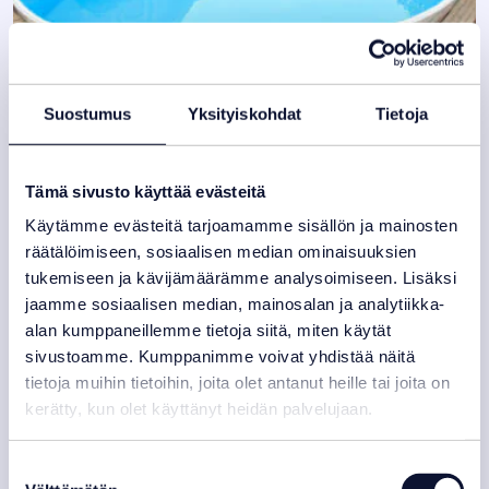
Suostumus
Yksityiskohdat
Tietoja
Uima-allaspaketti Pool4You Basic
714x400x150 cm ovaali allas
Tämä sivusto käyttää evästeitä
4 000,00
€
Käytämme evästeitä tarjoamamme sisällön ja mainosten
Varastotilanne:
Toimitusaika on noin 3 viikkoa tilauksesta
räätälöimiseen, sosiaalisen median ominaisuuksien
tukemiseen ja kävijämäärämme analysoimiseen. Lisäksi
jaamme sosiaalisen median, mainosalan ja analytiikka-
alan kumppaneillemme tietoja siitä, miten käytät
sivustoamme. Kumppanimme voivat yhdistää näitä
tietoja muihin tietoihin, joita olet antanut heille tai joita on
kerätty, kun olet käyttänyt heidän palvelujaan.
Suostumuksen