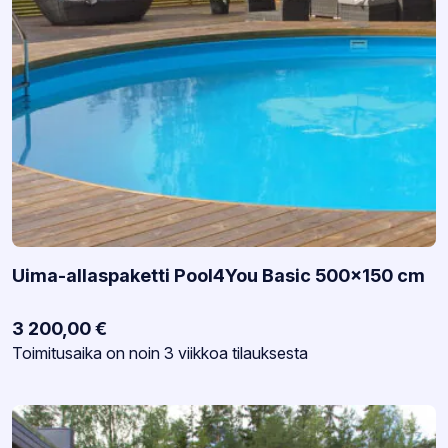
Uima-allaspaketti Pool4You Basic 500×150 cm
3 200,00
€
Varastotilanne:
Toimitusaika on noin 3 viikkoa tilauksesta