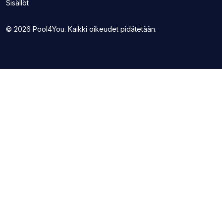
uudelle
Sisällöt
sivuston
välilehdelle)
uudelle
välilehdelle)
© 2026 Pool4You. Kaikki oikeudet pidätetään.