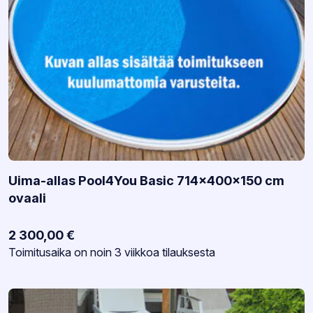
Uima-allas Pool4You Basic 714x400x150 cm
ovaali
2 300,00
€
Varastotilanne:
Toimitusaika on noin 3 viikkoa tilauksesta