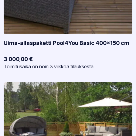
Uima-allaspaketti Pool4You Basic 400×150 cm
3 000,00
€
Varastotilanne:
Toimitusaika on noin 3 viikkoa tilauksesta