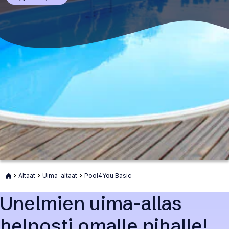
popup
ikkunan
Etusivu
Altaat
Uima-altaat
Pool4You Basic
Unelmien uima-allas
helposti omalle pihalle!