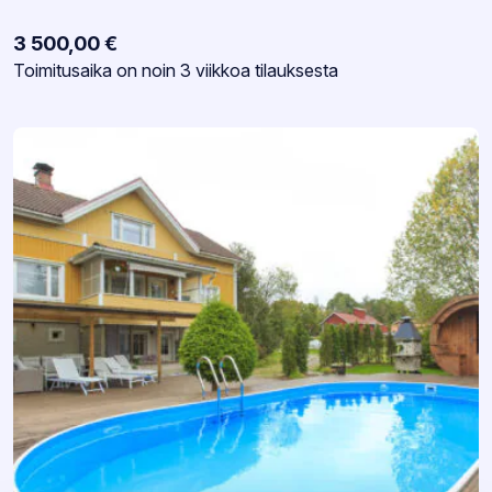
3 500,00
€
Varastotilanne:
Toimitusaika on noin 3 viikkoa tilauksesta