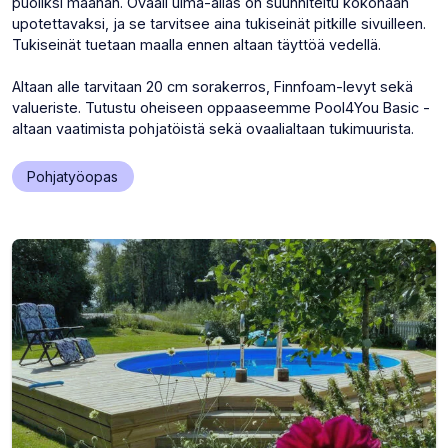
puoliksi maahan. Ovaali uima-allas on suunniteltu kokonaan
upotettavaksi, ja se tarvitsee aina tukiseinät pitkille sivuilleen.
Tukiseinät tuetaan maalla ennen altaan täyttöä vedellä.
Altaan alle tarvitaan 20 cm sorakerros, Finnfoam-levyt sekä
valueriste. Tutustu oheiseen oppaaseemme Pool4You Basic -
altaan vaatimista pohjatöistä sekä ovaalialtaan tukimuurista.
(Avaa
Pohjatyöopas
uuden
välilehden)