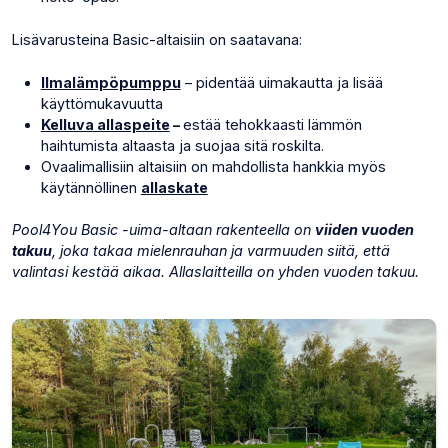
Lisävarusteina Basic-altaisiin on saatavana:
(Avaa
Ilmalämpöpumppu
– pidentää uimakautta ja lisää
uuden
käyttömukavuutta
(Avaa
välilehden)
Kelluva allaspeite
–
estää tehokkaasti lämmön
uuden
haihtumista altaasta ja suojaa sitä roskilta.
välilehden)
Ovaalimallisiin altaisiin on mahdollista hankkia myös
(Avaa
käytännöllinen
allaskate
uuden
välilehden)
Pool4You Basic -uima-altaan rakenteella on
viiden vuoden
takuu
, joka takaa mielenrauhan ja varmuuden siitä, että
valintasi kestää aikaa. Allaslaitteilla on yhden vuoden takuu.