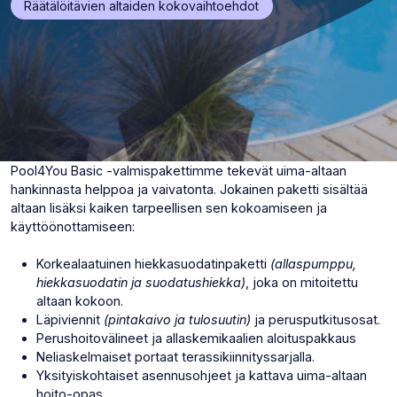
(Avaa
Räätälöitävien altaiden kokovaihtoehdot
uuden
välilehden)
Pool4You Basic -valmispakettimme tekevät uima-altaan
hankinnasta helppoa ja vaivatonta. Jokainen paketti sisältää
altaan lisäksi kaiken tarpeellisen sen kokoamiseen ja
käyttöönottamiseen:
Korkealaatuinen hiekkasuodatinpaketti
(allaspumppu,
hiekkasuodatin ja suodatushiekka)
, joka on mitoitettu
altaan kokoon.
Läpiviennit
(pintakaivo ja tulosuutin)
ja perusputkitusosat.
Perushoitovälineet ja allaskemikaalien aloituspakkaus
Neliaskelmaiset portaat terassikiinnityssarjalla.
Yksityiskohtaiset asennusohjeet ja kattava uima-altaan
hoito-opas.