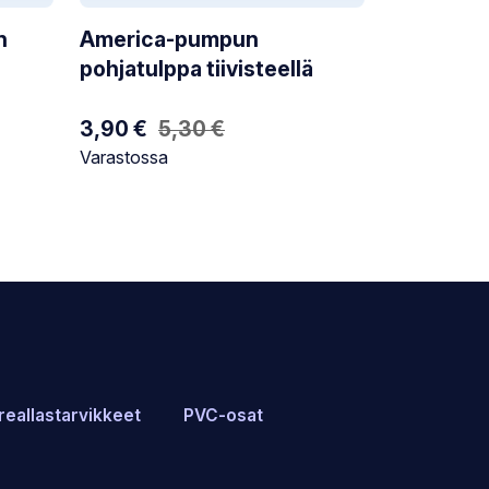
n
America-pumpun
pohjatulppa tiivisteellä
Alkuperäinen
Nykyinen
3,90
€
5,30
€
hinta
hinta
Varastotilanne:
Varastossa
oli:
on:
5,30 €.
3,90 €.
reallastarvikkeet
PVC-osat