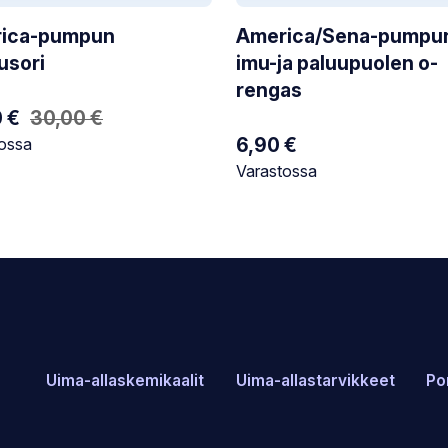
ica-pumpun
America/Sena-pumpu
usori
imu-ja paluupuolen o-
rengas
peräinen
inen
0
€
30,00
€
tilanne:
6,90
€
ossa
Varastotilanne:
Varastossa
 €.
 €.
Uima-allaskemikaalit
Uima-allastarvikkeet
Po