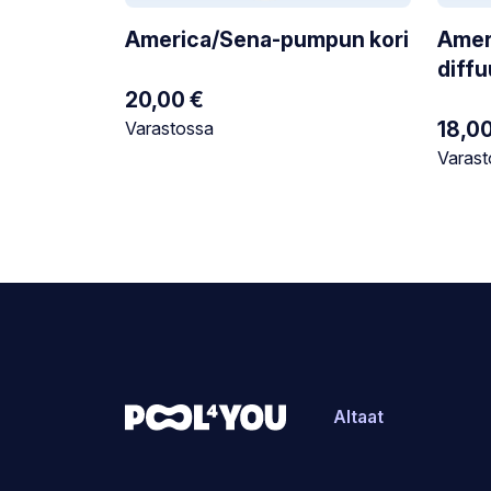
America/Sena-pumpun kori
Amer
diffu
20,00
€
Alku
Nyky
Varastotilanne:
18,0
Varastossa
hinta
hinta
Varasto
Varast
oli:
on:
30,00
18,00
Altaat