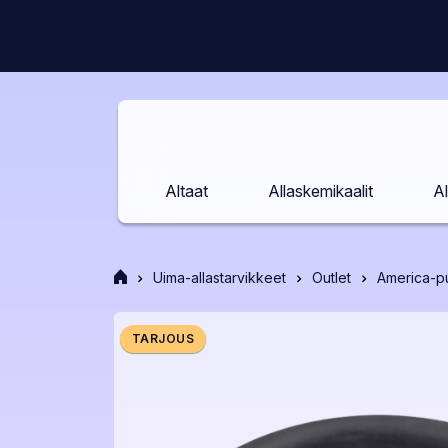
Siirry
sisältöön
Altaat
Allaskemikaalit
Al
Etusivu
Uima-allastarvikkeet
Outlet
America-p
TARJOUS