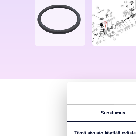
Kuvaus
America-uim
(SA033) ja 
Suostumus
Liitekuvan 
Tämä sivusto käyttää eväste