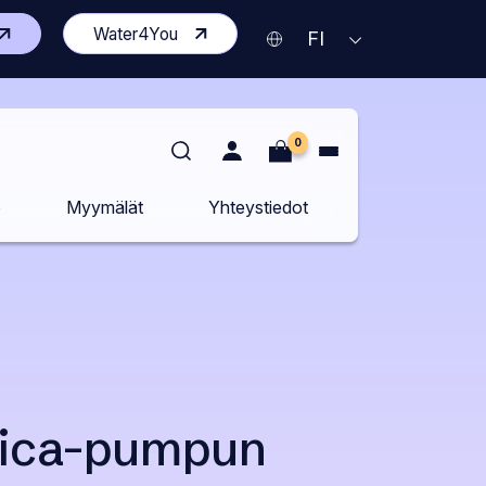
vaa
(Avaa
Water4You
Nykyinen
AVAA
FI
KIELIVALIKKO
isen
toisen
kieli
vuston
sivuston
Suomi
delle
uudelle
lilehdelle)
välilehdelle)
0
o
Myymälät
Yhteystiedot
ica-pumpun