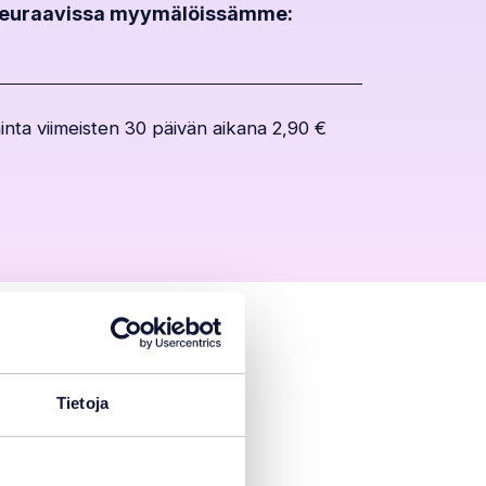
seuraavissa myymälöissämme:
€.
hinta viimeisten 30 päivän aikana
2,90
€
5 kW
Tietoja