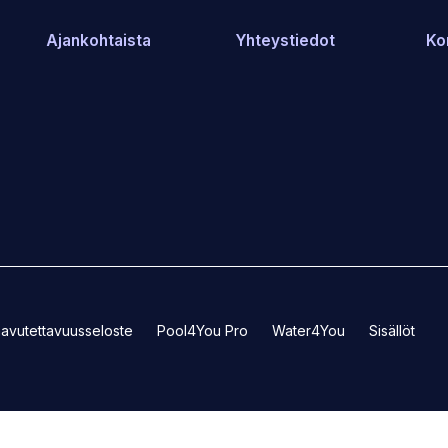
Ajankohtaista
Yhteystiedot
Ko
(Avaa
(Avaa
avutettavuusseloste
Pool4You Pro
Water4You
Sisällöt
toisen
toisen
sivuston
sivuston
uudelle
uudelle
välilehdelle)
välilehdelle)