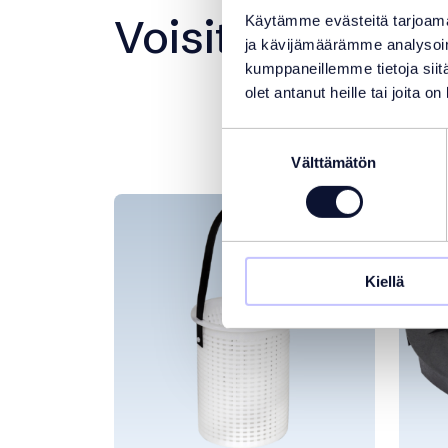
Voisit olla myös
Käytämme evästeitä tarjoama
ja kävijämäärämme analysoim
kumppaneillemme tietoja siitä
olet antanut heille tai joita o
Suostumuksen
Välttämätön
valinta
TAR
Kiellä