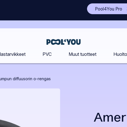
(A
Pool4You Pro
to
si
uu
vä
Etusivu
lastarvikkeet
PVC
Muut tuotteet
Huolt
umpun diffuusorin o-rengas
Amer