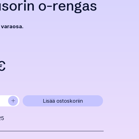
usorin o-rengas
 varaosa.
eräinen
€
inen
+
Lisää ostoskoriin
25
€.