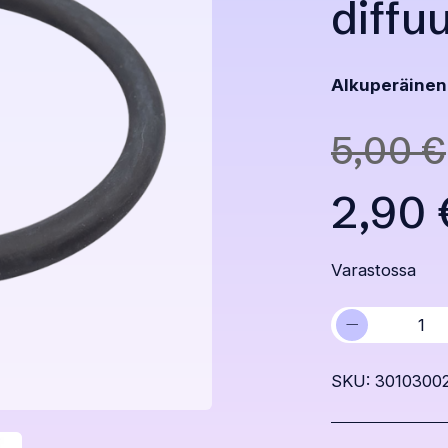
diffu
Alkuperäinen
5,00
€
Alkup
2,90
hinta
Nyky
Varastossa
−
America-
oli:
hinta
pumpun
diffuusorin
SKU: 3010300
o-
5,00 
on:
rengas
määrä