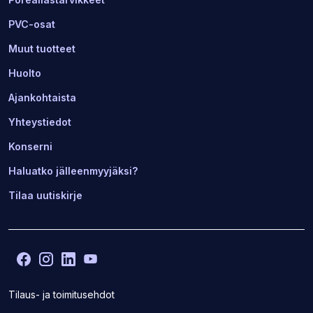
PVC-osat
Muut tuotteet
Huolto
Ajankohtaista
Yhteystiedot
Konserni
Haluatko jälleenmyyjäksi?
Tilaa uutiskirje
Facebook
(Avaa
Instagram
(Avaa
LinkedIn
(Avaa
YouTube
(Avaa
toisen
toisen
toisen
toisen
sivuston
sivuston
sivuston
sivuston
Tilaus- ja toimitusehdot
uudelle
uudelle
uudelle
uudelle