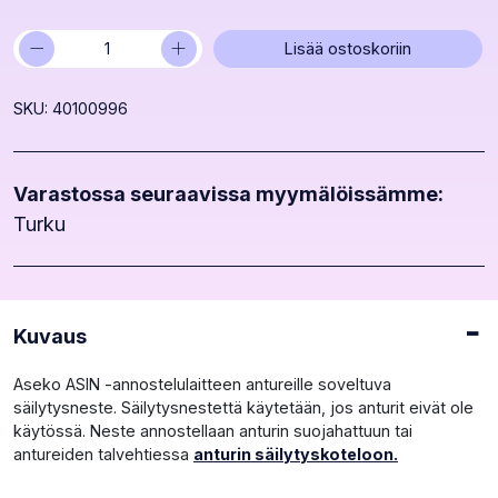
−
+
Aseko
Lisää ostoskoriin
ASIN
säilytysneste
SKU: 40100996
antureille
määrä
Varastossa seuraavissa myymälöissämme:
Turku
Kuvaus
Aseko ASIN -annostelulaitteen antureille soveltuva
säilytysneste. Säilytysnestettä käytetään, jos anturit eivät ole
käytössä. Neste annostellaan anturin suojahattuun tai
antureiden talvehtiessa
anturin säilytyskoteloon.