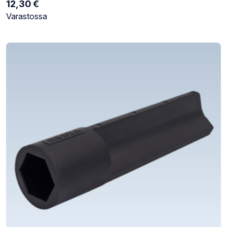
12,30
€
Varastotilanne:
Varastossa