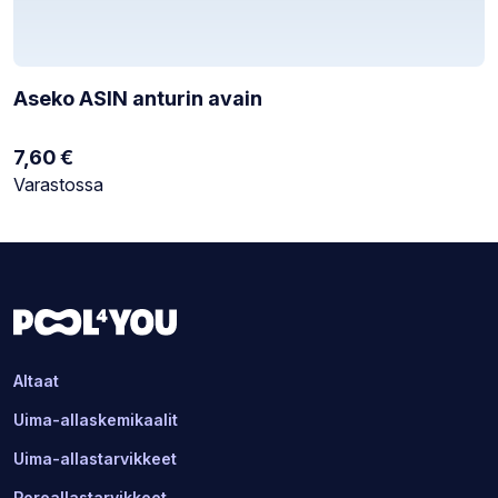
Aseko ASIN anturin avain
7,60
€
Varastotilanne:
Varastossa
Altaat
Uima-allaskemikaalit
Uima-allastarvikkeet
Poreallastarvikkeet