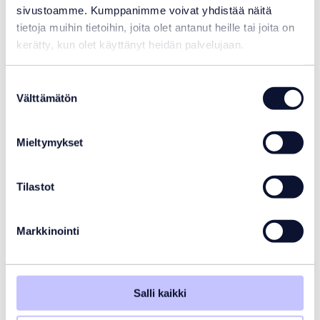
sivustoamme. Kumppanimme voivat yhdistää näitä
tietoja muihin tietoihin, joita olet antanut heille tai joita on
kerätty, kun olet käyttänyt heidän palvelujaan.
Suostumuksen
Välttämätön
valinta
Mieltymykset
Tilastot
Aseko ASIN pH-anturi
205,00
€
Markkinointi
Varastotilanne:
Varastossa
Salli kaikki