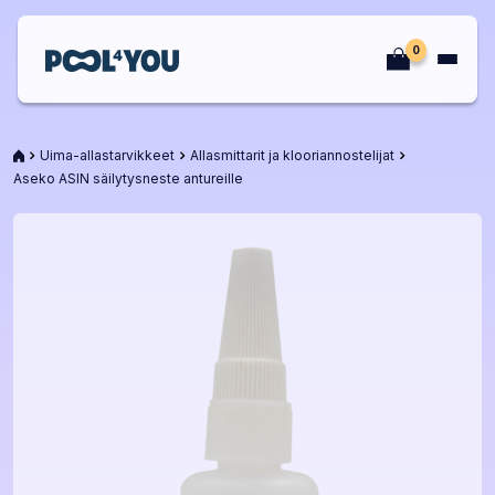
Siirry
sisältöön
0
Etusivu
Etusivu
Uima-allastarvikkeet
Allasmittarit ja klooriannostelijat
Aseko ASIN säilytysneste antureille