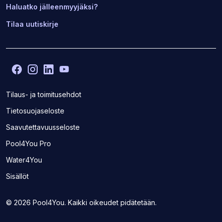
Haluatko jälleenmyyjäksi?
Tilaa uutiskirje
Facebook
(Avaa
Instagram
(Avaa
LinkedIn
(Avaa
YouTube
(Avaa
toisen
toisen
toisen
toisen
sivuston
sivuston
sivuston
sivuston
Tilaus- ja toimitusehdot
uudelle
uudelle
uudelle
uudelle
Tietosuojaseloste
välilehdelle)
välilehdelle)
välilehdelle)
välilehdelle)
Saavutettavuusseloste
(Avaa
Pool4You Pro
toisen
(Avaa
Water4You
sivuston
toisen
uudelle
Sisällöt
sivuston
välilehdelle)
uudelle
välilehdelle)
© 2026 Pool4You. Kaikki oikeudet pidätetään.