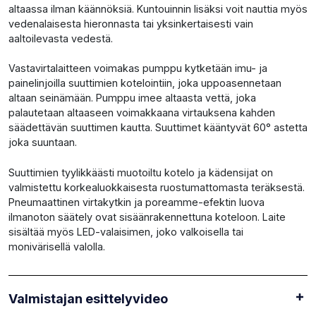
altaassa ilman käännöksiä. Kuntouinnin lisäksi voit nauttia myös
vedenalaisesta hieronnasta tai yksinkertaisesti vain
aaltoilevasta vedestä.
Vastavirtalaitteen voimakas pumppu kytketään imu- ja
painelinjoilla suuttimien kotelointiin, joka uppoasennetaan
altaan seinämään. Pumppu imee altaasta vettä, joka
palautetaan altaaseen voimakkaana virtauksena kahden
säädettävän suuttimen kautta. Suuttimet kääntyvät 60° astetta
joka suuntaan.
Suuttimien tyylikkäästi muotoiltu kotelo ja kädensijat on
valmistettu korkealuokkaisesta ruostumattomasta teräksestä.
Pneumaattinen virtakytkin ja poreamme-efektin luova
ilmanoton säätely ovat sisäänrakennettuna koteloon. Laite
sisältää myös LED-valaisimen, joko valkoisella tai
monivärisellä valolla.
Valmistajan esittelyvideo