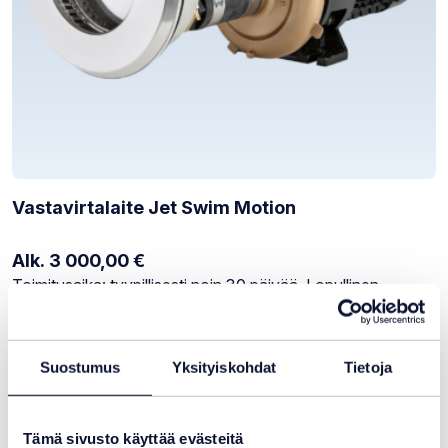
Vastavirtalaite Jet Swim Motion
Alk.
3 000,00
€
Varastotilanne:
Toimitusaika: tyypillisesti noin 30 päivää. Lopullinen
toimitusaika määräytyy valmistajan varastotilanteen
mukaan. Vahvistamme toimitusajan tilauksen jälkeen.
Suostumus
Yksityiskohdat
Tietoja
Tämä sivusto käyttää evästeitä