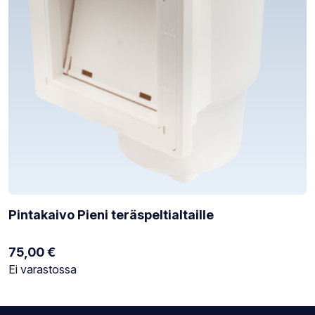
Pintakaivo Pieni teräspeltialtaille
75,00
€
Varastotilanne:
Ei varastossa