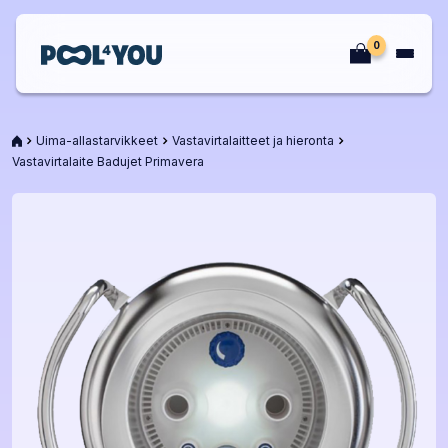
Siirry
sisältöön
0
Etusivu
Etusivu
Uima-allastarvikkeet
Vastavirtalaitteet ja hieronta
Vastavirtalaite Badujet Primavera