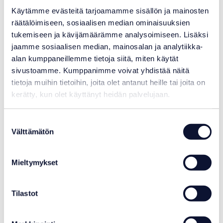
Käytämme evästeitä tarjoamamme sisällön ja mainosten
räätälöimiseen, sosiaalisen median ominaisuuksien
tukemiseen ja kävijämäärämme analysoimiseen. Lisäksi
jaamme sosiaalisen median, mainosalan ja analytiikka-
alan kumppaneillemme tietoja siitä, miten käytät
sivustoamme. Kumppanimme voivat yhdistää näitä
tietoja muihin tietoihin, joita olet antanut heille tai joita on
kerätty, kun olet käyttänyt heidän palvelujaan.
Suostumuksen
Välttämätön
valinta
Mieltymykset
Badu hieronta-asema
Tilastot
Varastotilanne:
Toimitusaika: tyypillisesti noin 30 päivää. Lopullinen