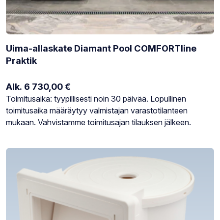
Uima-allaskate Diamant Pool COMFORTline
Praktik
Alk.
6 730,00
€
Varastotilanne:
Toimitusaika: tyypillisesti noin 30 päivää. Lopullinen
toimitusaika määräytyy valmistajan varastotilanteen
mukaan. Vahvistamme toimitusajan tilauksen jälkeen.