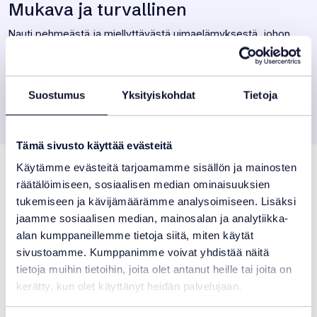
Mukava ja turvallinen
Nauti pehmeästä ja miellyttävästä uimaelämyksestä, johon
liukastumista estävät pinnat tuovat lisäturvaa.
Asiantunteva asennus
Suostumus
Yksityiskohdat
Tietoja
Valtuutetut asentajamme asentavat Linerin ammattitaidolla,
olipa allaskohde uusi tai vanha.
Tämä sivusto käyttää evästeitä
Pool4You Liner -
Käytämme evästeitä tarjoamamme sisällön ja mainosten
tuotevastaava
räätälöimiseen, sosiaalisen median ominaisuuksien
tukemiseen ja kävijämäärämme analysoimiseen. Lisäksi
jaamme sosiaalisen median, mainosalan ja analytiikka-
alan kumppaneillemme tietoja siitä, miten käytät
Joonas Elomaa
sivustoamme. Kumppanimme voivat yhdistää näitä
Myyntipäällikkö (Helsinki)
tietoja muihin tietoihin, joita olet antanut heille tai joita on
kerätty, kun olet käyttänyt heidän palvelujaan.
+358 (0)10 5058 6029
joonas.elomaa@pool4you.fi