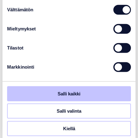
Suostumuksen
Välttämätön
valinta
Voisit olla myös
Mieltymykset
kiinnostunut
Tilastot
Markkinointi
Salli kaikki
Salli valinta
Kiellä