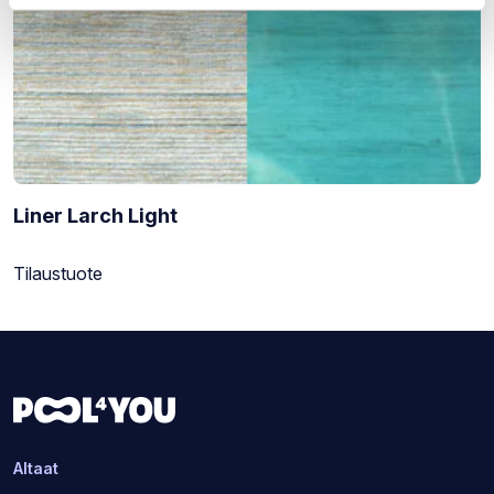
Liner Larch Light
Varastotilanne:
Tilaustuote
Altaat