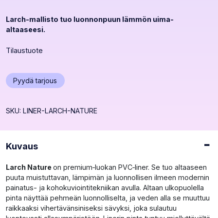
Larch-mallisto tuo luonnonpuun lämmön uima-
altaaseesi.
Tilaustuote
Avaa
Pyydä tarjous
popup
ikkunan
SKU: LINER-LARCH-NATURE
Kuvaus
Larch Nature
on premium‑luokan PVC‑liner. Se tuo altaaseen
puuta muistuttavan, lämpimän ja luonnollisen ilmeen modernin
painatus- ja kohokuviointitekniikan avulla. Altaan ulkopuolella
pinta näyttää pehmeän luonnolliselta, ja veden alla se muuttuu
raikkaaksi vihertävänsiniseksi sävyksi, joka sulautuu