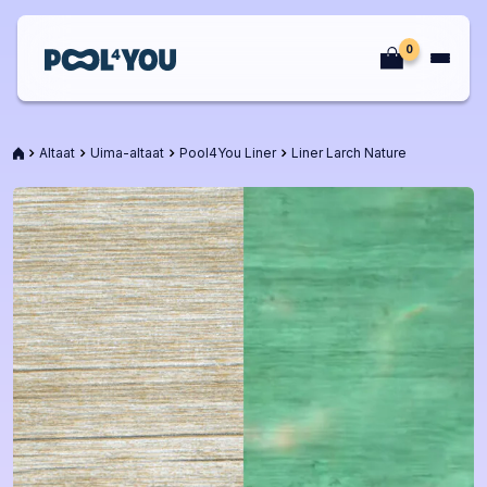
Siirry
sisältöön
0
Etusivu
Etusivu
Altaat
Uima-altaat
Pool4You Liner
Liner Larch Nature