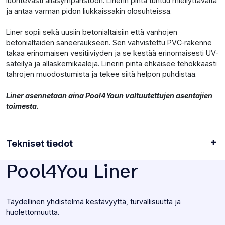
luontevasti allasympäristöön. Linerin pinta tuntuu miellyttävältä
ja antaa varman pidon liukkaissakin olosuhteissa.
Liner sopii sekä uusiin betonialtaisiin että vanhojen
betonialtaiden saneeraukseen. Sen vahvistettu PVC‑rakenne
takaa erinomaisen vesitiiviyden ja se kestää erinomaisesti UV-
säteilyä ja allaskemikaaleja. Linerin pinta ehkäisee tehokkaasti
tahrojen muodostumista ja tekee siitä helpon puhdistaa.
Liner asennetaan aina Pool4Youn valtuutettujen asentajien
toimesta.
Tekniset tiedot
Pool4You Liner
Täydellinen yhdistelmä kestävyyttä, turvallisuutta ja
huolettomuutta.