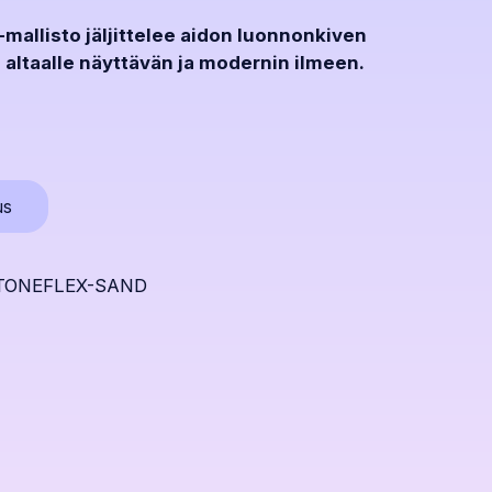
mallisto jäljittelee aidon luonnonkiven
 altaalle näyttävän ja modernin ilmeen.
Avaa
us
popup
ikkunan
STONEFLEX-SAND