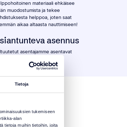
lppohoitoinen materiaali ehkäisee
vän muodostumista ja tekee
hdistuksesta helppoa, joten saat
emmän aikaa altaasta nauttimiseen!
siantunteva asennus
ltuutetut asentajamme asentavat
nerin ammattitaidolla, olipa
laskohde uusi tai vanha.
Tietoja
 ominaisuuksien tukemiseen
tiikka-alan
ietoja muihin tietoihin, joita