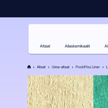
Siirry
sisältöön
Altaat
Allaskemikaalit
Al
Etusivu
Altaat
Uima-altaat
Pool4You Liner
L