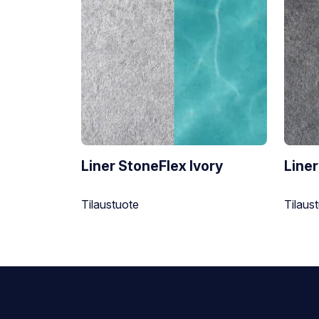
Liner StoneFlex Ivory
Liner
Varastotilanne:
Varasto
Tilaustuote
Tilaus