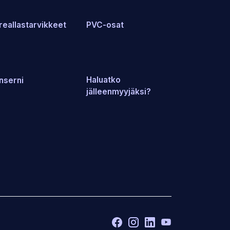
reallastarvikkeet
PVC-osat
Haluatko
nserni
jälleenmyyjäksi?
Facebook
(Avaa
Instagram
(Avaa
LinkedIn
(Avaa
YouTube
(Avaa