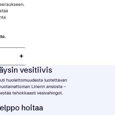
aneeraukseen.
stää
nta
ta.
äysin vesitiivis
uti huolettomuudesta luotettavan
 vuotamattoman Linerin ansiosta –
 estää tehokkaasti vesivahingot.
elppo hoitaa