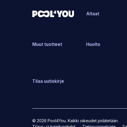
Altaat
Muut tuotteet
Huolto
Tilaa uutiskirje
© 2026 Pool4You. Kaikki oikeudet pidätetään.
Tilaus- ja toimitusehdot
Tietosuojaseloste
Sa