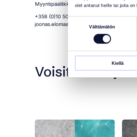
Myyntipäällikkö (Helsinki)
olet antanut heille tai joita o
+358 (0)10 5058 6029
Suostumuksen
joonas.elomaa@pool4you.fi
Välttämätön
valinta
Kiellä
Voisit olla myös