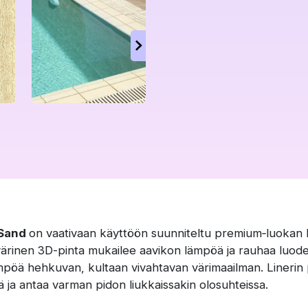
 Sand
on vaativaan käyttöön suunniteltu premium‑luokan 
ärinen 3D-pinta mukailee aavikon lämpöä ja rauhaa luod
mpöä hehkuvan, kultaan vivahtavan värimaailman. Linerin 
tä ja antaa varman pidon liukkaissakin olosuhteissa.