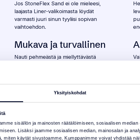
Jos StoneFlex Sand ei ole mieleesi,
He
laajasta Liner-valikoimasta löydät
le
varmasti juuri sinun tyyliisi sopivan
pu
vaihtoehdon.
en
Mukava ja turvallinen
A
Nauti pehmeästä ja miellyttävästä
Va
uimaelämyksestä, johon liukastumista
Li
estävät pinnat tuovat lisäturvaa.
al
-
Yksityiskohdat
itä
mme sisällön ja mainosten räätälöimiseen, sosiaalisen median
iseen. Lisäksi jaamme sosiaalisen median, mainosalan ja analy
, miten käytät sivustoamme. Kumppanimme voivat yhdistää näitä t