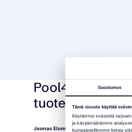
Pool4You Liner 
Suostumus
tuotevastaava
Tämä sivusto käyttää eväste
Käytämme evästeitä tarjoama
ja kävijämäärämme analysoim
Joonas Elomaa
kumppaneillemme tietoja siitä