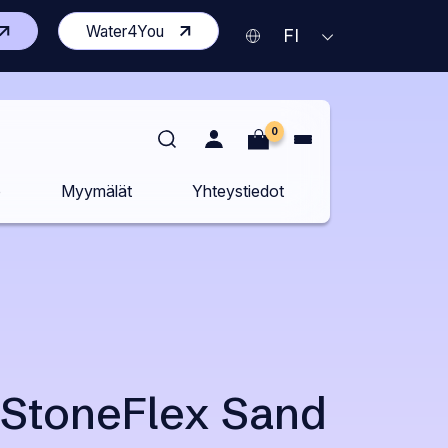
vaa
(Avaa
Water4You
Nykyinen
AVAA
FI
KIELIVALIKKO
isen
toisen
kieli
vuston
sivuston
Suomi
delle
uudelle
lilehdelle)
välilehdelle)
0
o
Myymälät
Yhteystiedot
 StoneFlex Sand