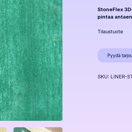
StoneFlex 3D-
pintaa antaen
Tilaustuote
Pyydä tarjo
SKU: LINER-