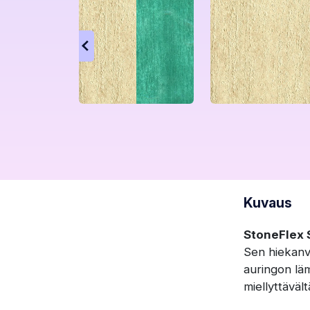
Kuvaus
StoneFlex
Sen hiekanv
auringon lä
miellyttäväl