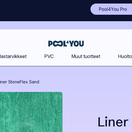
(A
Pool4You Pro
to
si
uu
vä
Etusivu
lastarvikkeet
PVC
Muut tuotteet
Huolt
iner StoneFlex Sand
Liner