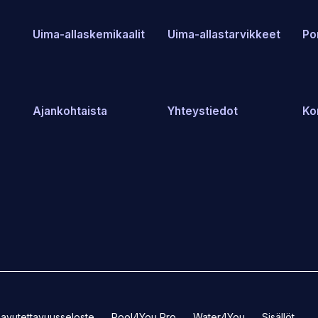
Uima-allaskemikaalit
Uima-allastarvikkeet
Po
Ajankohtaista
Yhteystiedot
Ko
(Avaa
(Avaa
avutettavuusseloste
Pool4You Pro
Water4You
Sisällöt