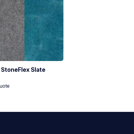
 StoneFlex Slate
tilanne:
tuote