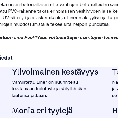
sekä uusiin betonialtaisiin että vanhojen betonialtaiden s
ttu PVC‑rakenne takaa erinomaisen vesitiiviyden ja se ke
i UV-säteilyä ja allaskemikaaleja. Linerin akryylisuojattu pi
rojen muodostumista ja tekee siitä helpon puhdistaa.
etaan aina Pool4Youn valtuutettujen asentajien toimes
iedot
Ylivoimainen kestävyys
T
Vahvistettu Liner on suunniteltu
Na
kestämään kulutusta ja säilyttämään
ja
laatunsa pitkään.
se
Monia eri tyylejä
H