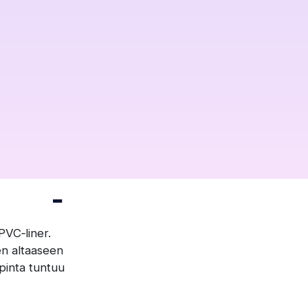
PVC‑liner.
en altaaseen
pinta tuntuu