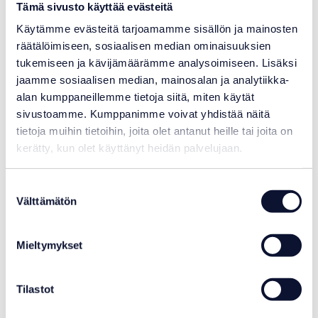
Tämä sivusto käyttää evästeitä
Käytämme evästeitä tarjoamamme sisällön ja mainosten
räätälöimiseen, sosiaalisen median ominaisuuksien
tukemiseen ja kävijämäärämme analysoimiseen. Lisäksi
Blaster Max -suodatinpussi
jaamme sosiaalisen median, mainosalan ja analytiikka-
alan kumppaneillemme tietoja siitä, miten käytät
sivustoamme. Kumppanimme voivat yhdistää näitä
42,00
€
tietoja muihin tietoihin, joita olet antanut heille tai joita on
Varastotilanne:
Varastossa
kerätty, kun olet käyttänyt heidän palvelujaan.
Suostumuksen
Välttämätön
valinta
Mieltymykset
Tilastot