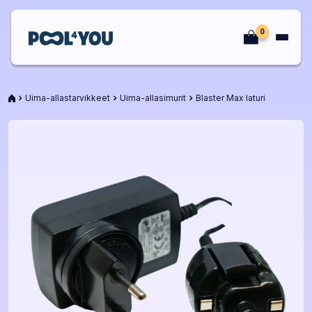
Siirry
sisältöön
0
Etusivu
Etusivu
Uima-allastarvikkeet
Uima-allasimurit
Blaster Max laturi