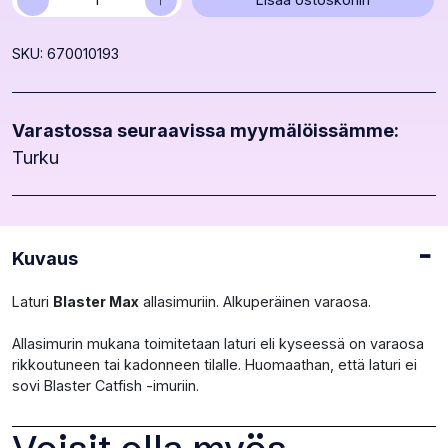
Max
laturi
SKU: 670010193
määrä
Varastossa seuraavissa myymälöissämme:
Turku
Kuvaus
Laturi
Blaster Max
allasimuriin. Alkuperäinen varaosa.
Allasimurin mukana toimitetaan laturi eli kyseessä on varaosa
rikkoutuneen tai kadonneen tilalle. Huomaathan, että laturi ei
sovi Blaster Catfish -imuriin.