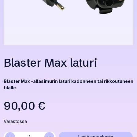
Blaster Max laturi
Blaster Max -allasimurin laturi kadonneen tai rikkoutuneen
tilalle.
90,00
€
Varastossa
−
+
Blaster
Lisää ostoskoriin