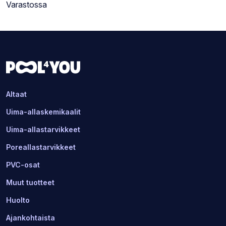
Varastotilanne:
Varastossa
Altaat
Uima-allaskemikaalit
Uima-allastarvikkeet
Poreallastarvikkeet
PVC-osat
Muut tuotteet
Huolto
Ajankohtaista