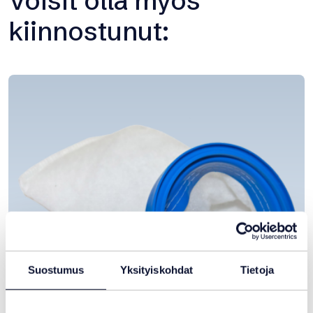
Voisit olla myös
kiinnostunut
Suostumus
Yksityiskohdat
Tietoja