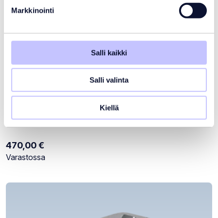
Markkinointi
Salli kaikki
Salli valinta
Kiellä
Ladattava allasimuri Blaster Max Li
470,00
€
Varastotilanne:
Varastossa