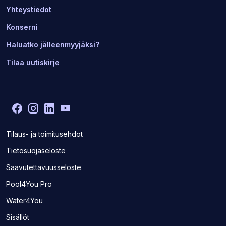
Yhteystiedot
Konserni
Haluatko jälleenmyyjäksi?
Tilaa uutiskirje
Facebook
(Avaa
Instagram
(Avaa
LinkedIn
(Avaa
YouTube
(Avaa
toisen
toisen
toisen
toisen
sivuston
sivuston
sivuston
sivuston
Tilaus- ja toimitusehdot
uudelle
uudelle
uudelle
uudelle
Tietosuojaseloste
välilehdelle)
välilehdelle)
välilehdelle)
välilehdelle)
Saavutettavuusseloste
(Avaa
Pool4You Pro
toisen
(Avaa
Water4You
sivuston
toisen
uudelle
Sisällöt
sivuston
välilehdelle)