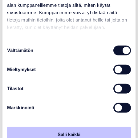
alan kumppaneillemme tietoja siitä, miten käytät
sivustoamme. Kumppanimme voivat yhdistää näitä
tietoja muihin tietoihin, joita olet antanut heille tai joita on
kerätty, kun olet käyttänyt heidän palvelujaan.
Suostumuksen
Välttämätön
valinta
C-PVC liima Griffon HT-120
Mieltymykset
61,65
€
Varastotilanne:
Varastossa
Tilastot
Markkinointi
Salli kaikki