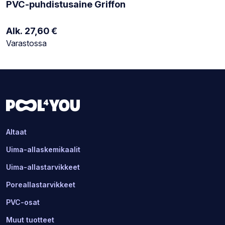
PVC-puhdistusaine Griffon
Alk.
27,60
€
Varastotilanne:
Varastossa
Altaat
Uima-allaskemikaalit
Uima-allastarvikkeet
Poreallastarvikkeet
PVC-osat
Muut tuotteet