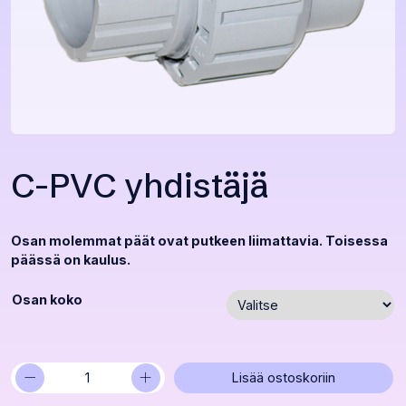
C-PVC yhdistäjä
Osan molemmat päät ovat putkeen liimattavia. Toisessa
päässä on kaulus.
Osan koko
−
+
C-
Lisää ostoskoriin
PVC