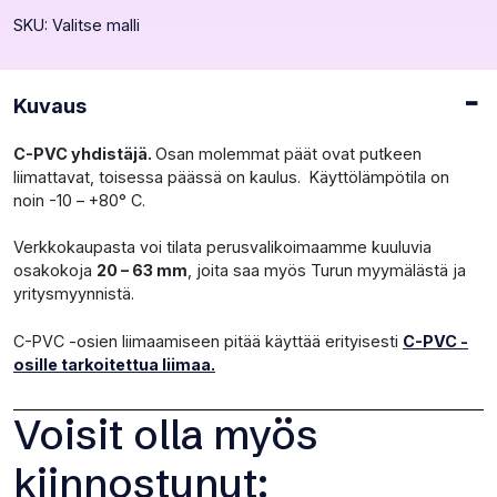
yhdistäjä
SKU:
Valitse malli
määrä
Kuvaus
C-PVC yhdistäjä.
Osan molemmat päät ovat putkeen
liimattavat, toisessa päässä on kaulus. Käyttölämpötila on
noin -10 – +80° C.
Verkkokaupasta voi tilata perusvalikoimaamme kuuluvia
osakokoja
20 – 63 mm
, joita saa myös Turun myymälästä ja
yritysmyynnistä.
C-PVC -osien liimaamiseen pitää käyttää erityisesti
C-PVC -
osille tarkoitettua liimaa.
Voisit olla myös
kiinnostunut