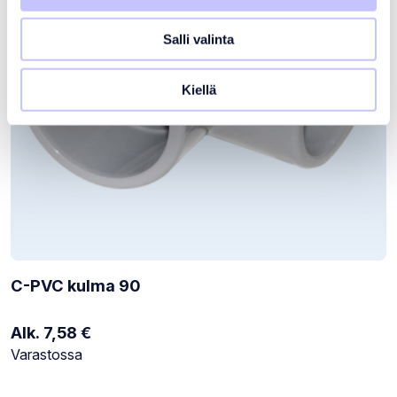
Salli valinta
Kiellä
C-PVC kulma 90
Alk.
7,58
€
Varastotilanne:
Varastossa