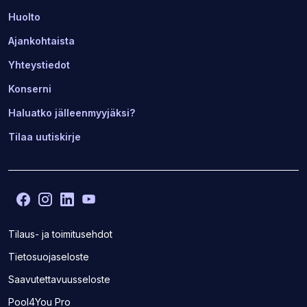
Huolto
Ajankohtaista
Yhteystiedot
Konserni
Haluatko jälleenmyyjäksi?
Tilaa uutiskirje
Facebook
(Avaa
Instagram
(Avaa
LinkedIn
(Avaa
YouTube
(Avaa
toisen
toisen
toisen
toisen
sivuston
sivuston
sivuston
sivuston
Tilaus- ja toimitusehdot
uudelle
uudelle
uudelle
uudelle
Tietosuojaseloste
välilehdelle)
välilehdelle)
välilehdelle)
välilehdelle)
Saavutettavuusseloste
(Avaa
Pool4You Pro