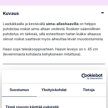
Kuvaus
Laadukkaalla ja kestävällä
uima-allashaavilla
on helppo
puhdistaa roskat uima-altaan vedestä. Roskien säännöllinen
puhdistus on tärkeää, sillä esteettisen haitan lisäksi altaassa
olevat roskat saattavat myös aiheuttaa levän muodostumista.
Haavi sopii teleskooppivarteen. Haavin leveys on n. 45 cm
(leveimmästä kohdasta kehyksineen mitattuna).
Pussimalli vai sileä haavi?
Voisit olla myös
Suostumus
Yksityiskohdat
Tietoja
kiinnostunut
Tämä sivusto käyttää evästeitä