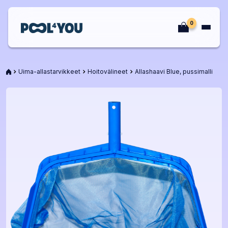
Siirry
sisältöön
0
Etusivu
Etusivu
Uima-allastarvikkeet
Hoitovälineet
Allashaavi Blue, pussimalli