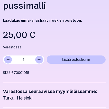
pussimalli
Laadukas uima-allashaavi roskien poistoon.
25,00
€
Varastossa
−
+
Allashaavi
Lisää ostoskoriin
Blue,
pussimalli
SKU: 670001015
määrä
Varastossa seuraavissa myymälöissämme:
Turku, Helsinki