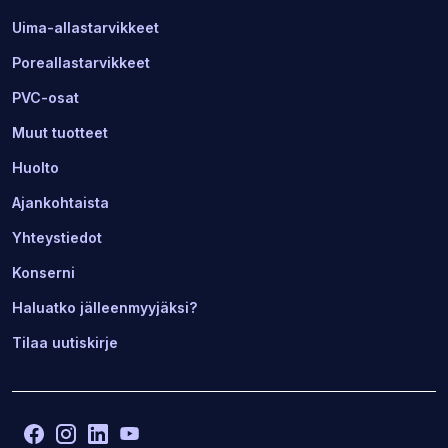
Uima-allastarvikkeet
Poreallastarvikkeet
PVC-osat
Muut tuotteet
Huolto
Ajankohtaista
Yhteystiedot
Konserni
Haluatko jälleenmyyjäksi?
Tilaa uutiskirje
Facebook
(Avaa
Instagram
(Avaa
LinkedIn
(Avaa
YouTube
(Avaa