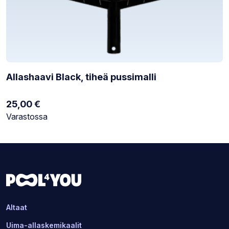
Allashaavi Black, tiheä pussimalli
25,00
€
Varastotilanne:
Varastossa
Altaat
Uima-allaskemikaalit