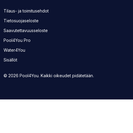
toisen
toisen
toisen
toisen
sivuston
sivuston
sivuston
sivuston
Tilaus- ja toimitusehdot
uudelle
uudelle
uudelle
uudelle
Tietosuojaseloste
välilehdelle)
välilehdelle)
välilehdelle)
välilehdelle)
Saavutettavuusseloste
(Avaa
Pool4You Pro
toisen
(Avaa
Water4You
sivuston
toisen
uudelle
Sisällöt
sivuston
välilehdelle)
uudelle
välilehdelle)
© 2026 Pool4You. Kaikki oikeudet pidätetään.