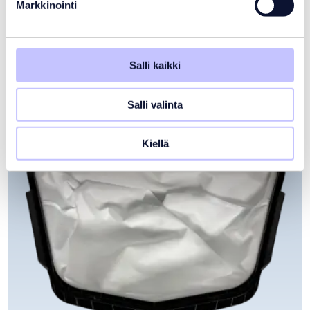
Markkinointi
Teleskooppivarsi
Alk.
37,00
€
Varastotilanne:
Varastossa
Salli kaikki
Salli valinta
Kiellä