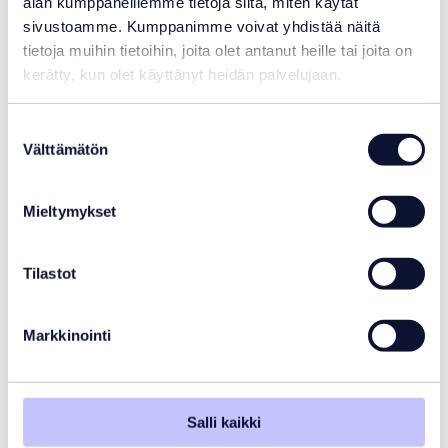
alan kumppaneillemme tietoja siitä, miten käytät
sivustoamme. Kumppanimme voivat yhdistää näitä
tietoja muihin tietoihin, joita olet antanut heille tai joita on
kerätty, kun olet käyttänyt heidän palvelujaan.
Suostumuksen
Välttämätön
valinta
Mieltymykset
Tilastot
Uima-altaan pesuaine Gel-A (kalkinpoistoon)
Markkinointi
17,10
€
Varastotilanne:
Varastossa
Salli kaikki