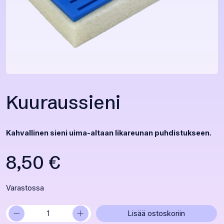
Kuuraussieni
Kahvallinen sieni uima-altaan likareunan puhdistukseen.
8,50
€
Varastossa
−
+
Kuuraussieni
Lisää ostoskoriin
määrä