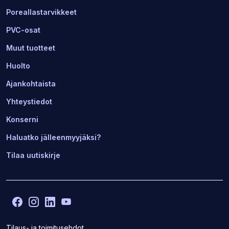
Poreallastarvikkeet
PVC-osat
Muut tuotteet
Huolto
Ajankohtaista
Yhteystiedot
Konserni
Haluatko jälleenmyyjäksi?
Tilaa uutiskirje
Facebook
(Avaa
Instagram
(Avaa
LinkedIn
(Avaa
YouTube
(Avaa
toisen
toisen
toisen
toisen
sivuston
sivuston
sivuston
sivuston
Tilaus- ja toimitusehdot