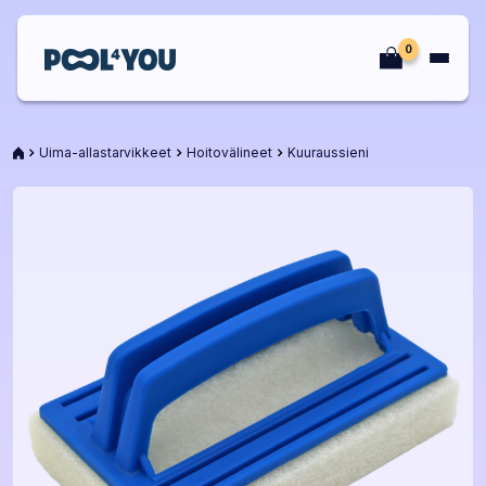
Siirry
sisältöön
0
Etusivu
Etusivu
Uima-allastarvikkeet
Hoitovälineet
Kuuraussieni