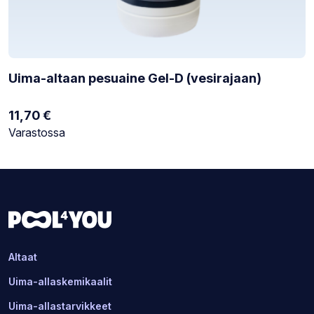
Uima-altaan pesuaine Gel-D (vesirajaan)
11,70
€
Varastotilanne:
Varastossa
Altaat
Uima-allaskemikaalit
Uima-allastarvikkeet