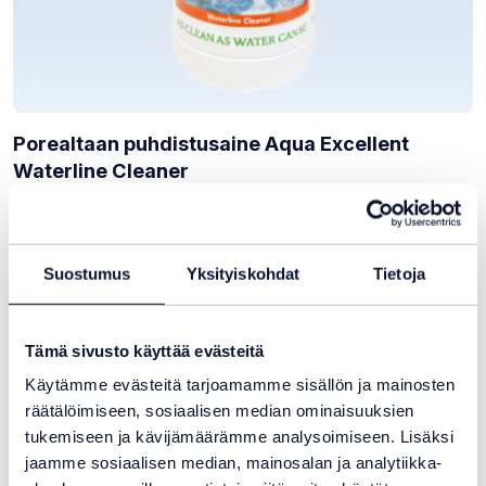
Porealtaan puhdistusaine Aqua Excellent
Waterline Cleaner
24,00
€
Varastotilanne:
Varastossa
Suostumus
Yksityiskohdat
Tietoja
Tämä sivusto käyttää evästeitä
Käytämme evästeitä tarjoamamme sisällön ja mainosten
räätälöimiseen, sosiaalisen median ominaisuuksien
tukemiseen ja kävijämäärämme analysoimiseen. Lisäksi
jaamme sosiaalisen median, mainosalan ja analytiikka-