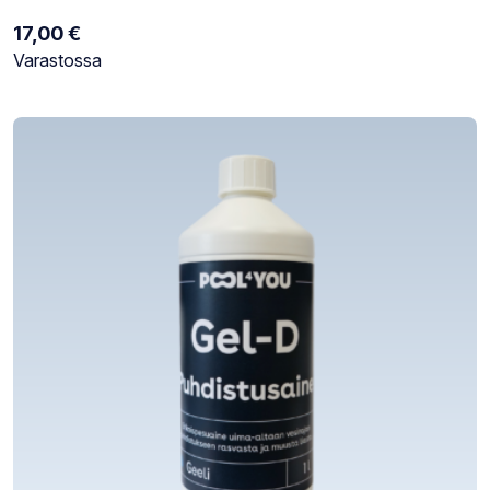
17,00
€
Varastotilanne:
Varastossa