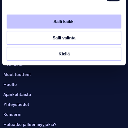
Salli kaikki
Altaat
Uima-allaskemikaalit
Salli valinta
Uima-allastarvikkeet
Kiellä
Poreallastarvikkeet
PVC-osat
Muut tuotteet
Huolto
Ajankohtaista
Yhteystiedot
Konserni
Haluatko jälleenmyyjäksi?