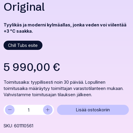
Original
Tyylikäs ja moderni kylmäallas, jonka veden voi viilentää
+3 °C saakka.
Chill Tubs esite
5 990,00
€
Toimitusaika: tyypillisesti noin 30 päivää. Lopullinen
toimitusaika määräytyy toimittajan varastotilanteen mukaan.
Vahvistamme toimitusajan tilauksen jälkeen.
−
+
Kylmäallas
Lisää ostoskoriin
Chill
Tubs
SKU: 601110561
Original
määrä