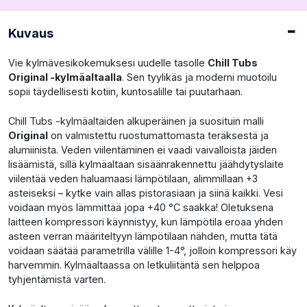
Kuvaus
Vie kylmävesikokemuksesi uudelle tasolle
Chill Tubs
Original -kylmäaltaalla
. Sen tyylikäs ja moderni muotoilu
sopii täydellisesti kotiin, kuntosalille tai puutarhaan.
Chill Tubs -kylmäaltaiden alkuperäinen ja suosituin malli
Original
on valmistettu ruostumattomasta teräksestä ja
alumiinista. Veden viilentäminen ei vaadi vaivalloista jäiden
lisäämistä, sillä kylmäaltaan sisäänrakennettu jäähdytyslaite
viilentää veden haluamaasi lämpötilaan, alimmillaan +3
asteiseksi – kytke vain allas pistorasiaan ja siinä kaikki. Vesi
voidaan myös lämmittää jopa +40 °C saakka! Oletuksena
laitteen kompressori käynnistyy, kun lämpötila eroaa yhden
asteen verran määriteltyyn lämpötilaan nähden, mutta tätä
voidaan säätää parametrilla välille 1-4°, jolloin kompressori käy
harvemmin. Kylmäaltaassa on letkuliitäntä sen helppoa
tyhjentämistä varten.