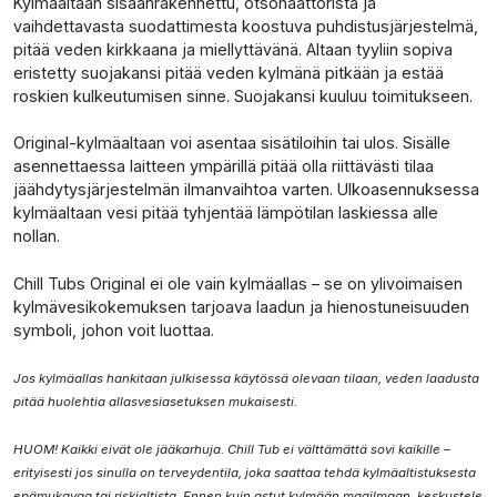
Kylmäaltaan sisäänrakennettu, otsonaattorista ja
vaihdettavasta suodattimesta koostuva puhdistusjärjestelmä,
pitää veden kirkkaana ja miellyttävänä. Altaan tyyliin sopiva
eristetty suojakansi pitää veden kylmänä pitkään ja estää
roskien kulkeutumisen sinne. Suojakansi kuuluu toimitukseen.
Original-kylmäaltaan voi asentaa sisätiloihin tai ulos. Sisälle
asennettaessa laitteen ympärillä pitää olla riittävästi tilaa
jäähdytysjärjestelmän ilmanvaihtoa varten. Ulkoasennuksessa
kylmäaltaan vesi pitää tyhjentää lämpötilan laskiessa alle
nollan.
Chill Tubs Original ei ole vain kylmäallas – se on ylivoimaisen
kylmävesikokemuksen tarjoava laadun ja hienostuneisuuden
symboli, johon voit luottaa.
Jos kylmäallas hankitaan julkisessa käytössä olevaan tilaan, veden laadusta
pitää huolehtia allasvesiasetuksen mukaisesti.
HUOM! Kaikki eivät ole jääkarhuja. Chill Tub ei välttämättä sovi kaikille –
erityisesti jos sinulla on terveydentila, joka saattaa tehdä kylmäaltistuksesta
epämukavaa tai riskialtista. Ennen kuin astut kylmään maailmaan, keskustele