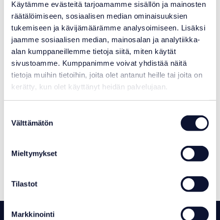
Käytämme evästeitä tarjoamamme sisällön ja mainosten
räätälöimiseen, sosiaalisen median ominaisuuksien
tukemiseen ja kävijämäärämme analysoimiseen. Lisäksi
jaamme sosiaalisen median, mainosalan ja analytiikka-
alan kumppaneillemme tietoja siitä, miten käytät
sivustoamme. Kumppanimme voivat yhdistää näitä
tietoja muihin tietoihin, joita olet antanut heille tai joita on
kerätty, kun olet käyttänyt heidän palvelujaan.
Suostumuksen
Välttämätön
valinta
Kylmäallas Chill Tubs Lite
Mieltymykset
4 490,00
€
Varastotilanne:
Varastossa
Tilastot
Markkinointi