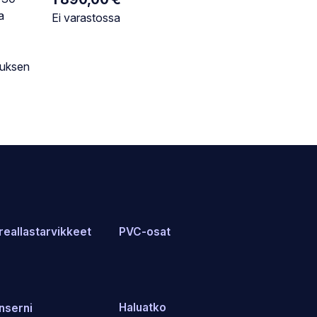
a
Varastotilanne:
Ei varastossa
auksen
reallastarvikkeet
PVC-osat
Haluatko
nserni