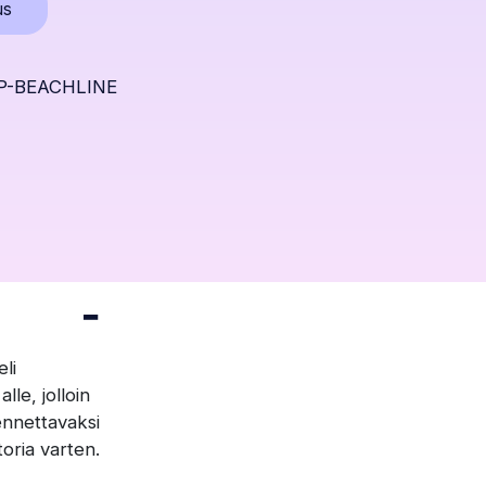
Avaa
us
popup
ikkunan
P-BEACHLINE
li
le, jolloin
ennettavaksi
toria varten.