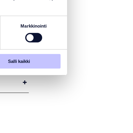
n
Markkinointi
ana on
aisuuksia tai
Salli kaikki