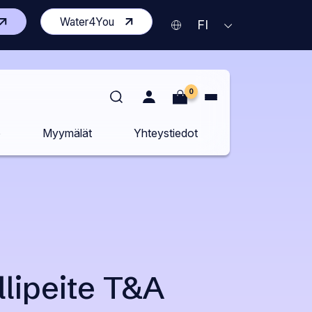
vaa
(Avaa
Water4You
Nykyinen
AVAA
FI
KIELIVALIKKO
isen
toisen
kieli
vuston
sivuston
Suomi
delle
uudelle
lilehdelle)
välilehdelle)
0
o
Myymälät
Yhteystiedot
lipeite T&A