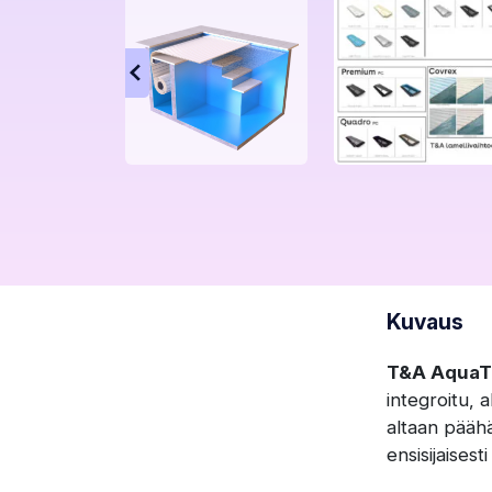
Kuvaus
T&A AquaT
integroitu, 
altaan päähä
ensisijaisest