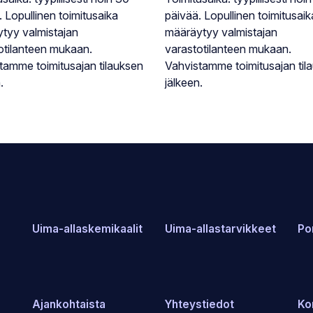
. Lopullinen toimitusaika
päivää. Lopullinen toimitusaik
tyy valmistajan
määräytyy valmistajan
otilanteen mukaan.
varastotilanteen mukaan.
tamme toimitusajan tilauksen
Vahvistamme toimitusajan til
.
jälkeen.
Uima-allaskemikaalit
Uima-allastarvikkeet
Po
Ajankohtaista
Yhteystiedot
Ko