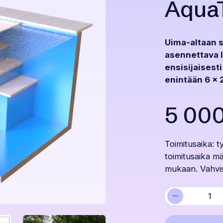
AquaT
Uima-altaan s
asennettava l
ensisijaisesti
enintään 6 x 
5 00
Toimitusaika: t
toimitusaika mä
mukaan. Vahvis
−
Lamellipeite
T&A
AquaTop