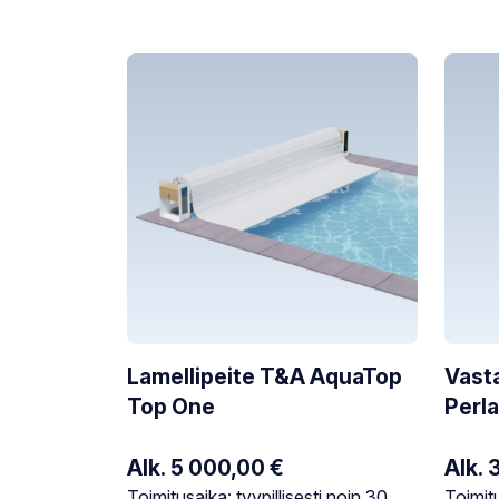
Lamellipeite T&A AquaTop
Vasta
Top One
Perla
Alk.
5 000,00
€
Alk.
Varastotilanne:
Varasto
Toimitusaika: tyypillisesti noin 30
Toimitu