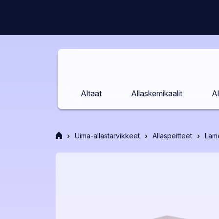
Siirry
sisältöön
Altaat
Allaskemikaalit
Al
Etusivu
Uima-allastarvikkeet
Allaspeitteet
Lame