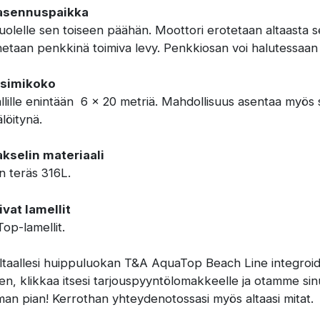
asennuspaikka
uolelle sen toiseen päähän. Moottori erotetaan altaasta se
etaan penkkinä toimiva levy. Penkkiosan voi halutessaan l
ksimikoko
lille enintään 6 x 20 metriä. Mahdollisuus asentaa myös
älöitynä.
kselin materiaali
 teräs 316L.
vat lamellit
op-lamellit.
altaallesi huippuluokan T&A AquaTop Beach Line integroi
een, klikkaa itsesi tarjouspyyntölomakkeelle ja otamme si
an pian! Kerrothan yhteydenotossasi myös altaasi mitat.