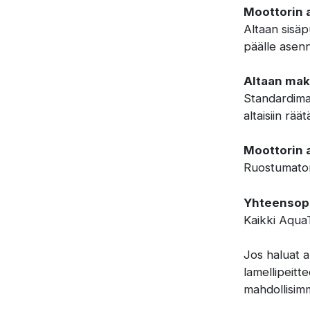
Moottorin 
Altaan sisäp
päälle asenn
Altaan ma
Standardimal
altaisiin räät
Moottorin a
Ruostumaton
Yhteensopi
Kaikki AquaT
Jos haluat 
lamellipeitt
mahdollisimm