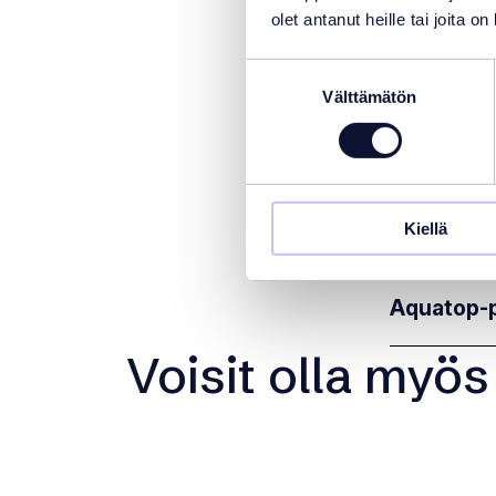
olet antanut heille tai joita o
Turvallisu
Suostumuksen
AquaTop-lame
Välttämätön
valinta
turvalukolla
käsikäyttöin
AquaTop-mallien
varusteita, va
Kiellä
Aquatop-pe
Voisit olla myös