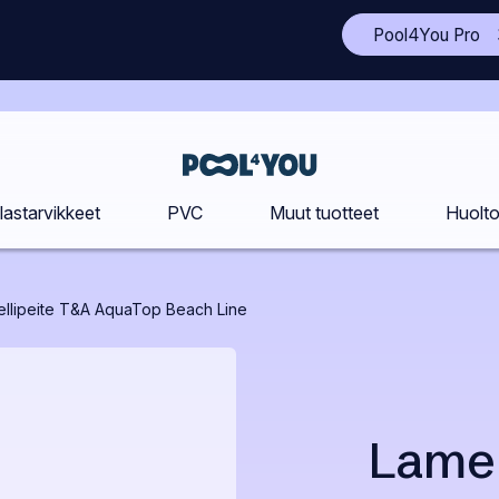
(A
Pool4You Pro
to
si
uu
vä
Etusivu
lastarvikkeet
PVC
Muut tuotteet
Huolt
llipeite T&A AquaTop Beach Line
Lamel