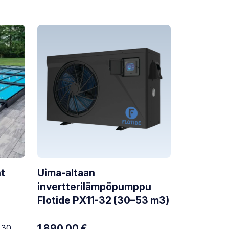
t
Uima-altaan
invertterilämpöpumppu
Flotide PX11-32 (30–53 m3)
1 890,00
€
n 30