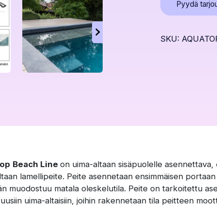
Pyydä tarjo
Beach
Line
määrä
SKU: AQUATO
op
Beach Line
on uima-altaan sisäpuolelle asennettava, e
altaan lamellipeite. Peite asennetaan ensimmäisen portaan al
n muodostuu matala oleskelutila. Peite on tarkoitettu as
i uusiin uima-altaisiin, joihin rakennetaan tila peitteen moot