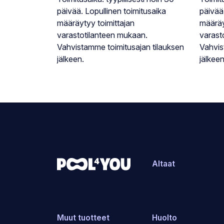
päivää. Lopullinen toimitusaika
päivää
määräytyy toimittajan
määräy
varastotilanteen mukaan.
varast
Vahvistamme toimitusajan tilauksen
Vahvis
jälkeen.
jälkeen
Altaat
Muut tuotteet
Huolto