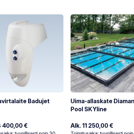
virtalaite Badujet
Uima-allaskate Diaman
Pool SKYline
3 400,00
€
Alk.
11 250,00
€
tilanne:
Varastotilanne:
saika: tyypillisesti noin 30
Toimitusaika: tyypillisesti noi