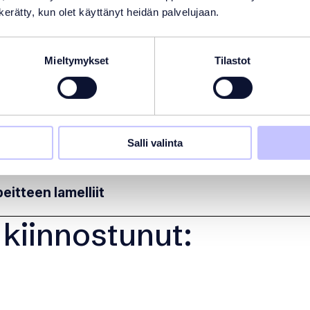
n kerätty, kun olet käyttänyt heidän palvelujaan.
us
llipeitteiden turvallisuutta voidaan parantaa entisestää
Mieltymykset
Tilastot
. Turvalukko voidaan asentaa peitteen päähän, ja valittav
en tai automaattinen CoverLock-järjestelmä.
 perustoimitus ei automaattisesti sisällä kaikkia edellä mainittuja omin
an osa on saatavana lisävarusteena.
Salli valinta
itteen lamelliit
 kiinnostunut