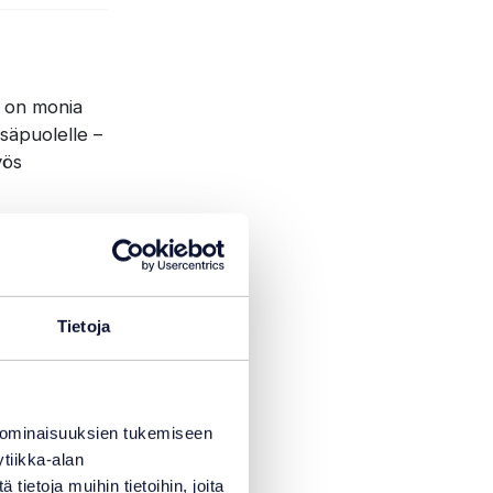
a on monia
isäpuolelle –
yös
, ja ne
Tietoja
ttöiän.
. Lisäksi
 ominaisuuksien tukemiseen
ta
tiikka-alan
ietoja muihin tietoihin, joita