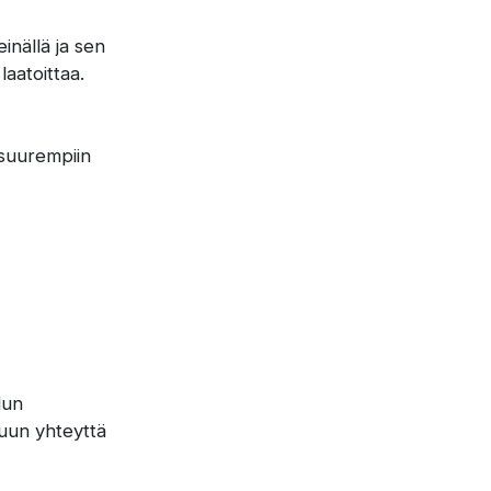
inällä ja sen
aatoittaa.
 suurempiin
dun
nuun yhteyttä