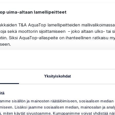
p uima-altaan lamellipeitteet
kkaiden T&A AquaTop lamellipeitteiden mallivalikoimass
toja sekä moottorin sijoittamiseen – joko altaan ulko- tai s
ntiin. Siksi AquaTop-allaspeite on ihanteellinen ratkaisu m
kseen.
inen lämmöneristys ja kestävä rakenne
aspeitteen lamellien lämmöneristyskyky on korkeaa tasoa
s talven pakkaset. Peitteen moottori on valmistettu
Yksityiskohdat
asta teräksestä (AISI 316L/316Ti), mikä takaa pitkän käy
ataan helppokäyttöisellä ohjauskeskuksella
itä
mahdollisuus) tai peitteen jalassa olevalla avainkytkimellä
mme sisällön ja mainosten räätälöimiseen, sosiaalisen median
 yhdistää kotiautomaatiojärjestelmiin tai sitä voidaan halli
iseen. Lisäksi jaamme sosiaalisen median, mainosalan ja analy
la WiFi-yhteyden kautta.
, miten käytät sivustoamme. Kumppanimme voivat yhdistää näitä t