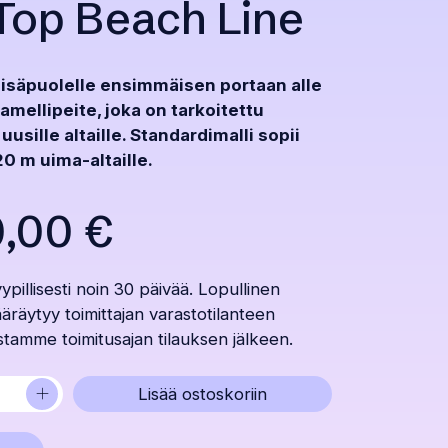
op Beach Line
isäpuolelle ensimmäisen portaan alle
amellipeite, joka on tarkoitettu
 uusille altaille. Standardimalli sopii
20 m uima-altaille.
0,00
€
yypillisesti noin 30 päivää. Lopullinen
äräytyy toimittajan varastotilanteen
tamme toimitusajan tilauksen jälkeen.
+
Lisää ostoskoriin