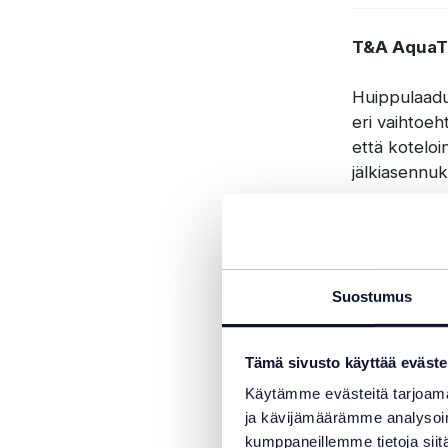
T&A AquaTo
Huippulaadu
eri vaihtoeh
että koteloi
jälkiasennu
Korkeataso
AquaTop-all
kestävät myö
Suostumus
ruostumattom
Peitettä ohj
Tämä sivusto käyttää eväste
(kaukosäädin
Käytämme evästeitä tarjoama
peite voidaan
ja kävijämäärämme analysoim
applikaatiol
kumppaneillemme tietoja siitä