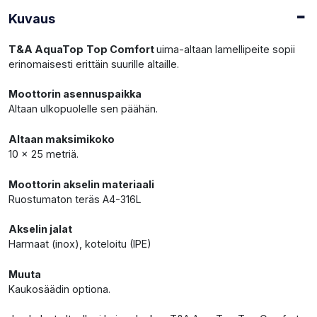
Kuvaus
T&A AquaTop
Top Comfort
uima-altaan lamellipeite sopii
erinomaisesti erittäin suurille altaille.
Moottorin asennuspaikka
Altaan ulkopuolelle sen päähän.
Altaan maksimikoko
10 x 25 metriä.
Moottorin akselin materiaali
Ruostumaton teräs A4-316L
Akselin jalat
Harmaat (inox), koteloitu (IPE)
Muuta
Kaukosäädin optiona.