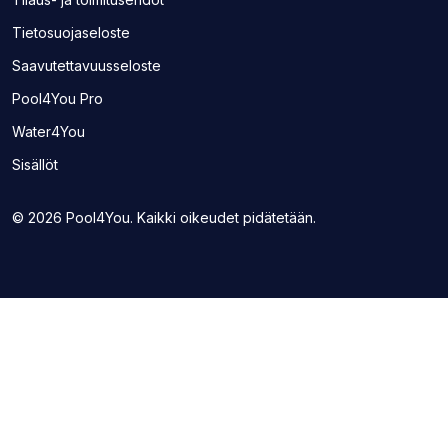
uudelle
uudelle
uudelle
uudelle
Tietosuojaseloste
välilehdelle)
välilehdelle)
välilehdelle)
välilehdelle)
Saavutettavuusseloste
(Avaa
Pool4You Pro
toisen
(Avaa
Water4You
sivuston
toisen
uudelle
Sisällöt
sivuston
välilehdelle)
uudelle
välilehdelle)
© 2026 Pool4You. Kaikki oikeudet pidätetään.