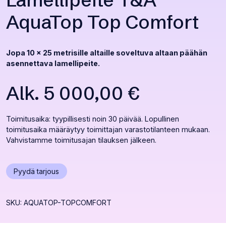
Lamellipeite T&A
AquaTop Top Comfort
Jopa 10 x 25 metrisille altaille soveltuva altaan päähän
asennettava lamellipeite.
Alk.
5 000,00
€
Toimitusaika: tyypillisesti noin 30 päivää. Lopullinen
toimitusaika määräytyy toimittajan varastotilanteen mukaan.
Vahvistamme toimitusajan tilauksen jälkeen.
Avaa
Pyydä tarjous
popup
ikkunan
SKU: AQUATOP-TOPCOMFORT