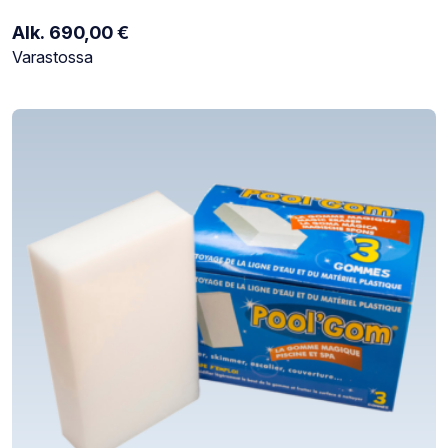
Alk.
690,00
€
Varastotilanne:
Varastossa