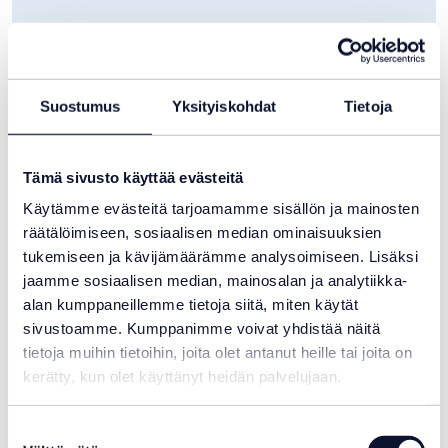
Uima-altaan invertterilämpöpumppu Flotide
Suostumus
Yksityiskohdat
Tietoja
PX14-32 (40–70 m3)
2 260,00
€
Tämä sivusto käyttää evästeitä
Varastotilanne:
Varastossa
Käytämme evästeitä tarjoamamme sisällön ja mainosten
räätälöimiseen, sosiaalisen median ominaisuuksien
tukemiseen ja kävijämäärämme analysoimiseen. Lisäksi
jaamme sosiaalisen median, mainosalan ja analytiikka-
alan kumppaneillemme tietoja siitä, miten käytät
sivustoamme. Kumppanimme voivat yhdistää näitä
tietoja muihin tietoihin, joita olet antanut heille tai joita on
kerätty, kun olet käyttänyt heidän palvelujaan.
Suostumuksen