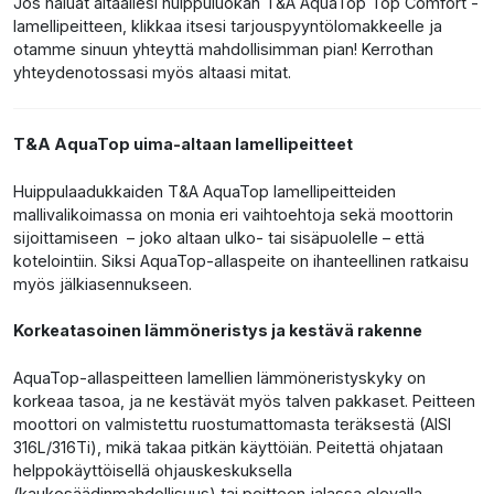
Jos haluat altaallesi huippuluokan T&A AquaTop Top Comfort -
lamellipeitteen, klikkaa itsesi tarjouspyyntölomakkeelle ja
otamme sinuun yhteyttä mahdollisimman pian! Kerrothan
yhteydenotossasi myös altaasi mitat.
T&A AquaTop uima-altaan lamellipeitteet
Huippulaadukkaiden T&A AquaTop lamellipeitteiden
mallivalikoimassa on monia eri vaihtoehtoja sekä moottorin
sijoittamiseen – joko altaan ulko- tai sisäpuolelle – että
kotelointiin. Siksi AquaTop-allaspeite on ihanteellinen ratkaisu
myös jälkiasennukseen.
Korkeatasoinen lämmöneristys ja kestävä rakenne
AquaTop-allaspeitteen lamellien lämmöneristyskyky on
korkeaa tasoa, ja ne kestävät myös talven pakkaset. Peitteen
moottori on valmistettu ruostumattomasta teräksestä (AISI
316L/316Ti), mikä takaa pitkän käyttöiän. Peitettä ohjataan
helppokäyttöisellä ohjauskeskuksella
(kaukosäädinmahdollisuus) tai peitteen jalassa olevalla