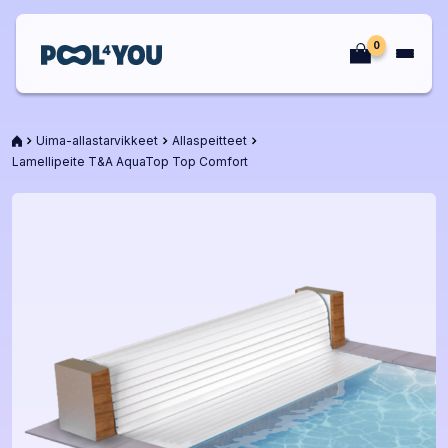
Siirry
sisältöön
0
Etusivu
Etusivu
Uima-allastarvikkeet
Allaspeitteet
Lamellipeite T&A AquaTop Top Comfort