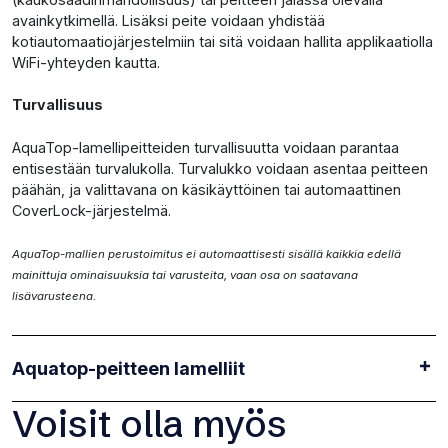
avainkytkimellä. Lisäksi peite voidaan yhdistää
kotiautomaatiojärjestelmiin tai sitä voidaan hallita applikaatiolla
WiFi-yhteyden kautta.
Turvallisuus
AquaTop-lamellipeitteiden turvallisuutta voidaan parantaa
entisestään turvalukolla. Turvalukko voidaan asentaa peitteen
päähän, ja valittavana on käsikäyttöinen tai automaattinen
CoverLock-järjestelmä.
AquaTop-mallien perustoimitus ei automaattisesti sisällä kaikkia edellä
mainittuja ominaisuuksia tai varusteita, vaan osa on saatavana
lisävarusteena.
Aquatop-peitteen lamelliit
Voisit olla myös