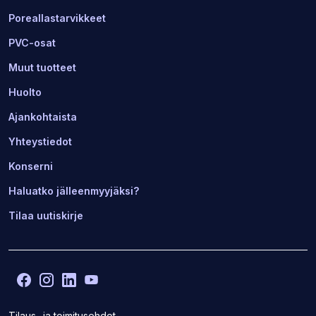
Poreallastarvikkeet
PVC-osat
Muut tuotteet
Huolto
Ajankohtaista
Yhteystiedot
Konserni
Haluatko jälleenmyyjäksi?
Tilaa uutiskirje
Facebook
(Avaa
Instagram
(Avaa
LinkedIn
(Avaa
YouTube
(Avaa
toisen
toisen
toisen
toisen
sivuston
sivuston
sivuston
sivuston
Tilaus- ja toimitusehdot