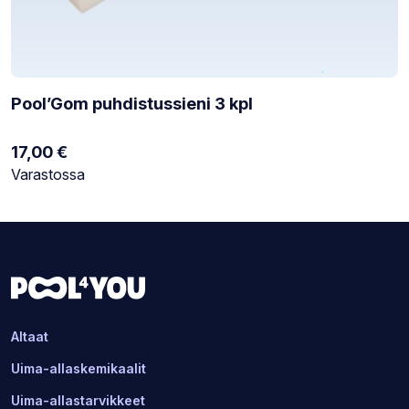
Pool’Gom puhdistussieni 3 kpl
17,00
€
Varastotilanne:
Varastossa
Altaat
Uima-allaskemikaalit
Uima-allastarvikkeet