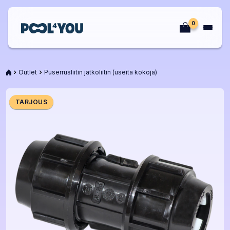
Siirry
sisältöön
0
Etusivu
Etusivu
Outlet
Puserrusliitin jatkoliitin (useita kokoja)
TARJOUS