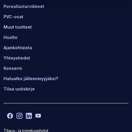
Poreallastarvikkeet
PVC-osat
Muut tuotteet
Huolto
Ajankohtaista
Yhteystiedot
Konserni
Haluatko jälleenmyyjäksi?
Tilaa uutiskirje
Facebook
(Avaa
Instagram
(Avaa
LinkedIn
(Avaa
YouTube
(Avaa
toisen
toisen
toisen
toisen
sivuston
sivuston
sivuston
sivuston
Tilaus- ja toimitusehdot