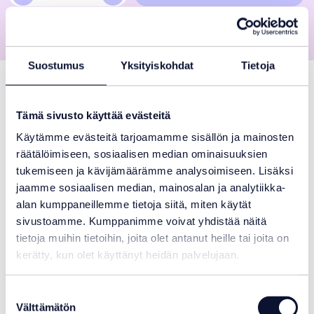
jatkoliitin
(useita
SKU:
Valitse malli
kokoja)
määrä
Suostumus
Yksityiskohdat
Tietoja
Kuvaus
Kestävä polypropeeninen (PP) puserrusliitin;
suora jatkoliitin
Tämä sivusto käyttää evästeitä
putkien yhteenliittämiseen. Osan molemmat päät ovat saman
Käytämme evästeitä tarjoamamme sisällön ja mainosten
kokoiset.
räätälöimiseen, sosiaalisen median ominaisuuksien
tukemiseen ja kävijämäärämme analysoimiseen. Lisäksi
Puserrusliittimiä käytetään maahan asennettujen PE-putkien
nopeaan liittämiseen ilman liimausta tai hitsausta. Liittimet ovat
jaamme sosiaalisen median, mainosalan ja analytiikka-
helposti siirrettävissä toiseen kohtaan putkistoa.
alan kumppaneillemme tietoja siitä, miten käytät
sivustoamme. Kumppanimme voivat yhdistää näitä
Huom! Tätä tuotetta ei ole Turun myymälässämme heti
tietoja muihin tietoihin, joita olet antanut heille tai joita on
saatavilla. Tuote sijaitsee kakkosvarastossamme, ja se
kerätty, kun olet käyttänyt heidän palvelujaan.
siirretään päävarastolle noutoa varten. Siirrossa kestää
yleensä 1–2 arkipäivää.
Suostumuksen
Jos tilaat tuotteen verkkokaupasta, odotathan
Välttämätön
valinta