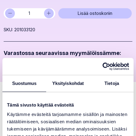
−
+
PVC
Lisää ostoskoriin
Jatkosnippa
sk 16x3/8
SKU: 201033120
(5
kpl)
määrä
Varastossa seuraavissa myymälöissämme:
Turku
Suostumus
Yksityiskohdat
Tietoja
Kuvaus
Tämä sivusto käyttää evästeitä
PVC jatkosnippa 16 x 3/8″ sisäkierteellä.
Käytämme evästeitä tarjoamamme sisällön ja mainosten
Tätä vakiovalikoimasta poistuvaa tuotetta myydään vain
räätälöimiseen, sosiaalisen median ominaisuuksien
viiden kappaleen erissä (5 kpl = 3,75 €). Ostoskoriin
tukemiseen ja kävijämäärämme analysoimiseen. Lisäksi
lisättäessä 1 = 5 kpl, 2 = 10 kpl, 3 = 15 kpl jne.