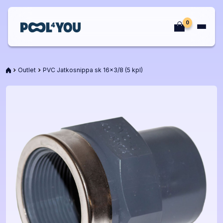
Siirry
sisältöön
0
Etusivu
Etusivu
Outlet
PVC Jatkosnippa sk 16x3/8 (5 kpl)