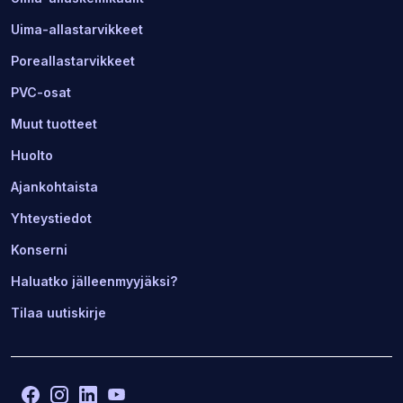
Uima-allastarvikkeet
Poreallastarvikkeet
PVC-osat
Muut tuotteet
Huolto
Ajankohtaista
Yhteystiedot
Konserni
Haluatko jälleenmyyjäksi?
Tilaa uutiskirje
Facebook
(Avaa
Instagram
(Avaa
LinkedIn
(Avaa
YouTube
(Avaa