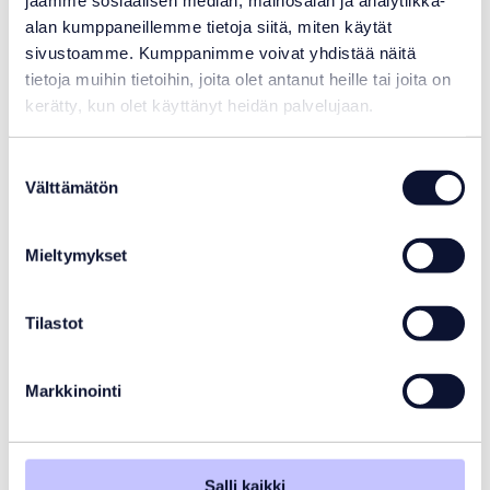
jaamme sosiaalisen median, mainosalan ja analytiikka-
alan kumppaneillemme tietoja siitä, miten käytät
Voisit olla myös
sivustoamme. Kumppanimme voivat yhdistää näitä
tietoja muihin tietoihin, joita olet antanut heille tai joita on
kiinnostunut
kerätty, kun olet käyttänyt heidän palvelujaan.
Suostumuksen
Välttämätön
valinta
Mieltymykset
Tilastot
Markkinointi
Salli kaikki