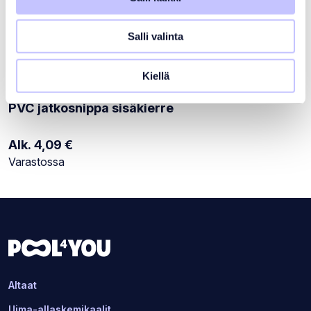
Salli valinta
Kiellä
PVC jatkosnippa sisäkierre
Alk.
4,09
€
Varastotilanne:
Varastossa
Altaat
Uima-allaskemikaalit