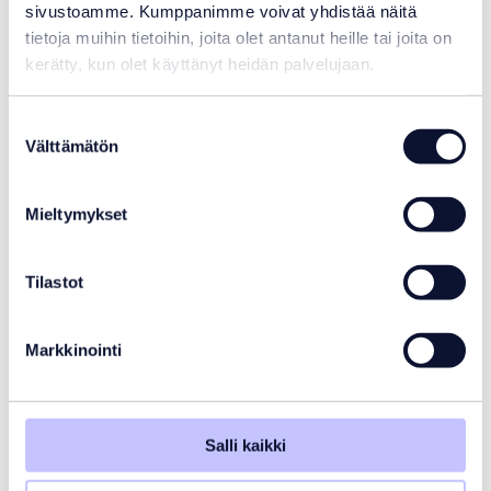
sivustoamme. Kumppanimme voivat yhdistää näitä
tietoja muihin tietoihin, joita olet antanut heille tai joita on
kerätty, kun olet käyttänyt heidän palvelujaan.
Suostumuksen
PVC putki PN-10
Välttämätön
valinta
Alk.
4,29
€
Mieltymykset
Varastotilanne:
Tilaustuote
Tilastot
Markkinointi
Salli kaikki