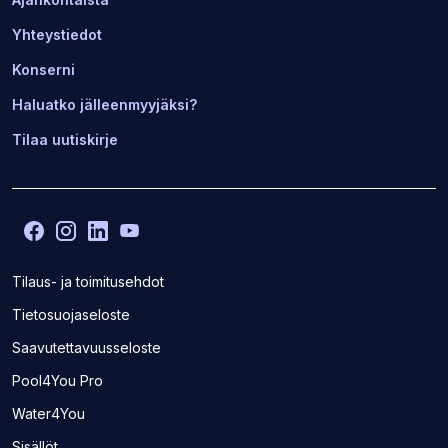
Yhteystiedot
Konserni
Haluatko jälleenmyyjäksi?
Tilaa uutiskirje
Facebook
(Avaa
Instagram
(Avaa
LinkedIn
(Avaa
YouTube
(Avaa
toisen
toisen
toisen
toisen
sivuston
sivuston
sivuston
sivuston
Tilaus- ja toimitusehdot
uudelle
uudelle
uudelle
uudelle
Tietosuojaseloste
välilehdelle)
välilehdelle)
välilehdelle)
välilehdelle)
Saavutettavuusseloste
(Avaa
Pool4You Pro
toisen
(Avaa
Water4You
sivuston
toisen
uudelle
Sisällöt