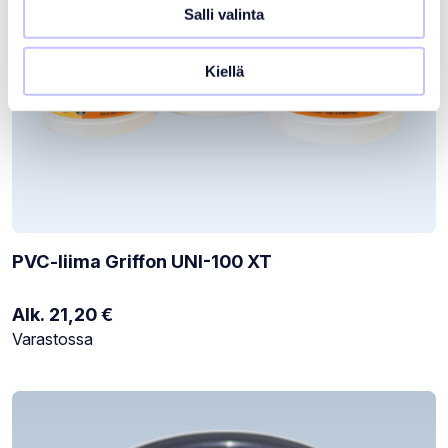
Salli valinta
Kiellä
PVC-liima Griffon UNI-100 XT
Alk.
21,20
€
Varastotilanne:
Varastossa