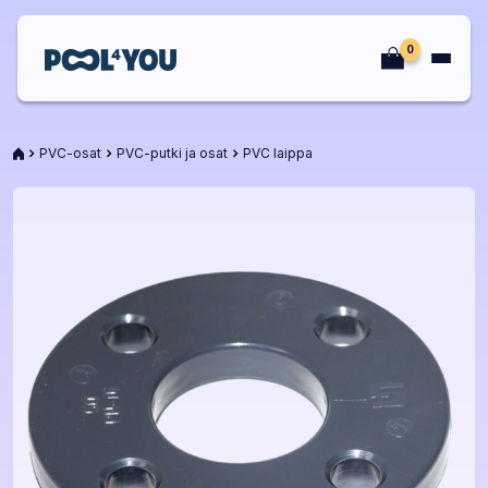
Siirry
sisältöön
0
Etusivu
Etusivu
PVC-osat
PVC-putki ja osat
PVC laippa