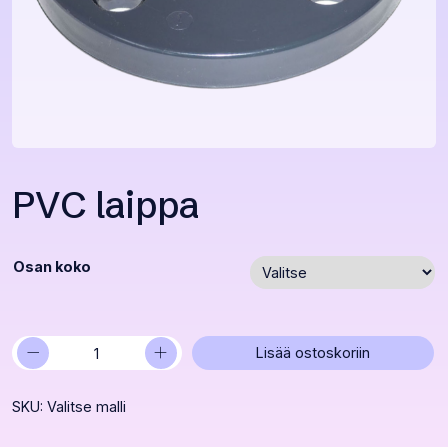
PVC laippa
Osan koko
−
+
PVC
Lisää ostoskoriin
laippa
määrä
SKU:
Valitse malli