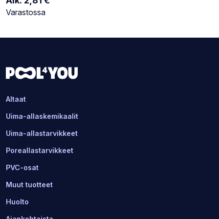
Alk.
2,81
€
Varastotilanne:
Varastossa
Altaat
Uima-allaskemikaalit
Uima-allastarvikkeet
Poreallastarvikkeet
PVC-osat
Muut tuotteet
Huolto
Ajankohtaista