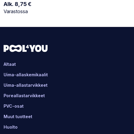
Alk.
8,75
€
Varastotilanne:
Varastossa
Altaat
Uima-allaskemikaalit
Uima-allastarvikkeet
Poreallastarvikkeet
PVC-osat
Muut tuotteet
Huolto