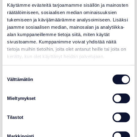
Käytämme evästeitä tarjoamamme sisällön ja mainosten
räätälöimiseen, sosiaalisen median ominaisuuksien
tukemiseen ja kävijämäärämme analysoimiseen. Lisäksi
jaamme sosiaalisen median, mainosalan ja analytiikka-
alan kumppaneillemme tietoja siitä, miten käytät
sivustoamme. Kumppanimme voivat yhdistää näitä
Badu Prime/90 -pumpun kannen o-rengas
tietoja muihin tietoihin, joita olet antanut heille tai joita on
kerätty, kun olet käyttänyt heidän palvelujaan.
12,15
€
Varastotilanne:
Varastossa
Suostumuksen
Välttämätön
valinta
Mieltymykset
Tilastot
Markkinointi