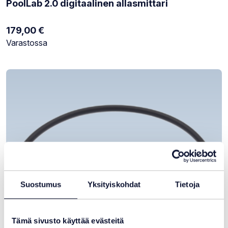
PoolLab 2.0 digitaalinen allasmittari
179,00
€
Varastotilanne:
Varastossa
Suostumus
Yksityiskohdat
Tietoja
Tämä sivusto käyttää evästeitä