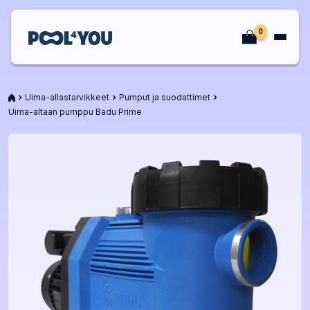
Siirry
sisältöön
0
Etusivu
Etusivu
Uima-allastarvikkeet
Pumput ja suodattimet
Uima-altaan pumppu Badu Prime