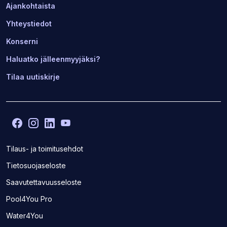
Ajankohtaista
Yhteystiedot
Konserni
Haluatko jälleenmyyjäksi?
Tilaa uutiskirje
Facebook
(Avaa
Instagram
(Avaa
LinkedIn
(Avaa
YouTube
(Avaa
toisen
toisen
toisen
toisen
sivuston
sivuston
sivuston
sivuston
Tilaus- ja toimitusehdot
uudelle
uudelle
uudelle
uudelle
Tietosuojaseloste
välilehdelle)
välilehdelle)
välilehdelle)
välilehdelle)
Saavutettavuusseloste
(Avaa
Pool4You Pro
toisen
(Avaa
Water4You
sivuston
toisen