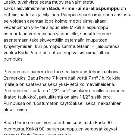
Lasikuituvahvisteisesta muovista valmistettu
saksalaisvalmisteinen
Badu Prime -uima-allaspumppu
on
erittäin laadukas ja hiljainen. Pumpun suuren imutehon ansiosta
se voidaan asentaa jopa kolme metriä uima-altaan
vedenpinnan ylä- tai alapuolelle. Mikäli allaspumppu
asennetaan vedenpinnan yläpuolelle, suosittelemme
asentamaan takaiskuventtiilin estämään imuputken
tyhjentymisen, kun pumppu sammutetaan. Hiljaisuutensa
vuoksi Badu Prime on erittäin sopiva sisäuima-altaan
pumpuksi.
Pumpun mallinumero kertoo sen kierrätystehon kuutioina.
Esimerkiksi Badu Prime 7 kierrättää vettä 7 m³ / h. Kaikkia
malleja on saatavana sekä yksi- että kolmevaiheisena.
Pumpun imuliitäntä on 1 1/2” tai 2” sisäkierre mallista riippuen
(katso taulukko), paluuliitäntä on aina 1 1/2” sisäkierre.
Pumpussa on ruostumaton käyttöakseli sekä mekaaninen
akselitiiviste.
Badu Prime on uusi versio erittäin suositusta Badu 90 -
pumpusta. Kaikki 90-sarjan pumppujen varaosat käyvät