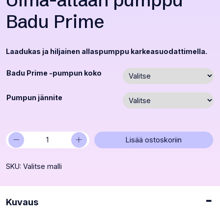
Uima-altaan pumppu
Badu Prime
Laadukas ja hiljainen allaspumppu karkeasuodattimella.
Badu Prime -pumpun koko
Pumpun jännite
−
+
Uima-
Lisää ostoskoriin
altaan
pumppu
SKU:
Valitse malli
Badu
Prime
määrä
Kuvaus