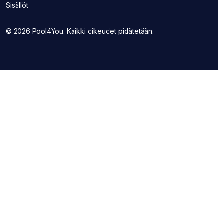
uudelle
Sisällöt
sivuston
välilehdelle)
uudelle
välilehdelle)
© 2026 Pool4You. Kaikki oikeudet pidätetään.