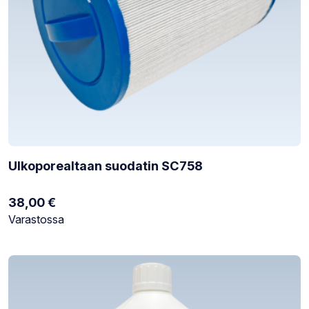
Ulkoporealtaan suodatin SC758
38,00
€
Varastotilanne:
Varastossa