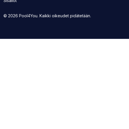
Sisällöt
sivuston
välilehdelle)
uudelle
välilehdelle)
© 2026 Pool4You. Kaikki oikeudet pidätetään.