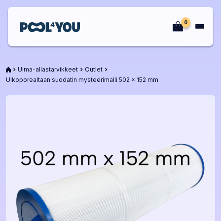
Siirry
sisältöön
0
Etusivu
Etusivu
Uima-allastarvikkeet
Outlet
Ulkoporealtaan suodatin mysteerimalli 502 x 152 mm