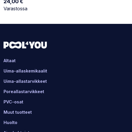
24,00
€
Varastotilanne:
Varastossa
Altaat
Uima-allaskemikaalit
Uima-allastarvikkeet
Poreallastarvikkeet
PVC-osat
Muut tuotteet
Huolto