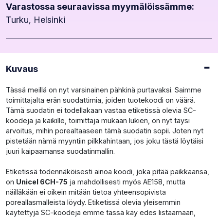
mm
Varastossa seuraavissa myymälöissämme:
määrä
Turku, Helsinki
Kuvaus
Tässä meillä on nyt varsinainen pähkinä purtavaksi. Saimme
toimittajalta erän suodattimia, joiden tuotekoodi on väärä.
Tämä suodatin ei todellakaan vastaa etiketissä olevia SC-
koodeja ja kaikille, toimittaja mukaan lukien, on nyt täysi
arvoitus, mihin porealtaaseen tämä suodatin sopii. Joten nyt
pistetään nämä myyntiin pilkkahintaan, jos joku tästä löytäisi
juuri kaipaamansa suodatinmallin.
Etiketissä todennäköisesti ainoa koodi, joka pitää paikkaansa,
on
Unicel 6CH-75
ja mahdollisesti myös AE158, mutta
näilläkään ei oikein mitään tietoa yhteensopivista
poreallasmalleista löydy. Etiketissä olevia yleisemmin
käytettyjä SC-koodeja emme tässä käy edes listaamaan,