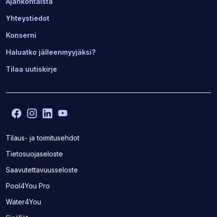
Ajankohtaista
Yhteystiedot
Konserni
Haluatko jälleenmyyjäksi?
Tilaa uutiskirje
Facebook
(Avaa
Instagram
(Avaa
LinkedIn
(Avaa
YouTube
(Avaa
toisen
toisen
toisen
toisen
sivuston
sivuston
sivuston
sivuston
Tilaus- ja toimitusehdot
uudelle
uudelle
uudelle
uudelle
Tietosuojaseloste
välilehdelle)
välilehdelle)
välilehdelle)
välilehdelle)
Saavutettavuusseloste
(Avaa
Pool4You Pro
toisen
(Avaa
Water4You
sivuston
toisen
uudelle