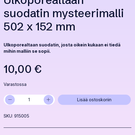
Ulkoporealtaan
suodatin mysteerimalli
502 x 152 mm
Ulkoporealtaan suodatin, josta oikein kukaan ei tiedä
mihin malliin se sopii.
10,00
€
Varastossa
−
+
Ulkoporealtaan
Lisää ostoskoriin
suodatin
mysteerimalli
SKU: 915005
502
x
152