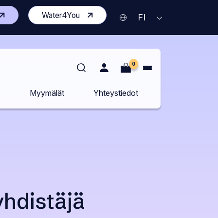
vaa
(Avaa
Water4You
Nykyinen
AVAA
FI
KIELIVALIKKO
isen
toisen
kieli
vuston
sivuston
Suomi
delle
uudelle
lilehdelle)
välilehdelle)
0
o
Myymälät
Yhteystiedot
hdistäjä