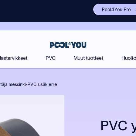
(A
Pool4You Pro
to
si
uu
vä
Etusivu
lastarvikkeet
PVC
Muut tuotteet
Huolt
täjä messinki-PVC sisäkierre
PVC y