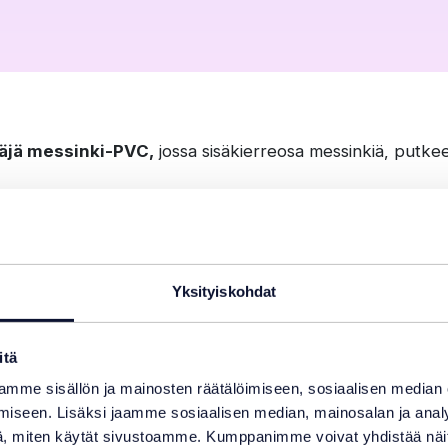
äjä messinki-PVC,
jossa sisäkierreosa messinkiä, putkee
sta voi tilata perusvalikoimaamme kuuluvia osakokoja, jo
ästä ja yritysmyynnistä.
Yksityiskohdat
oja on saatavana tilauksesta.
itä
sa olevat osakoot
mme sisällön ja mainosten räätälöimiseen, sosiaalisen median
iseen. Lisäksi jaamme sosiaalisen median, mainosalan ja analy
 kiinnostunut
, miten käytät sivustoamme. Kumppanimme voivat yhdistää näitä t