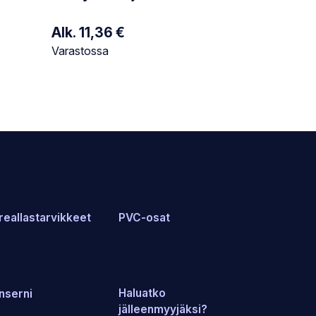
Alk.
11,36
€
Varastotilanne:
Varastossa
reallastarvikkeet
PVC-osat
Haluatko
nserni
jälleenmyyjäksi?