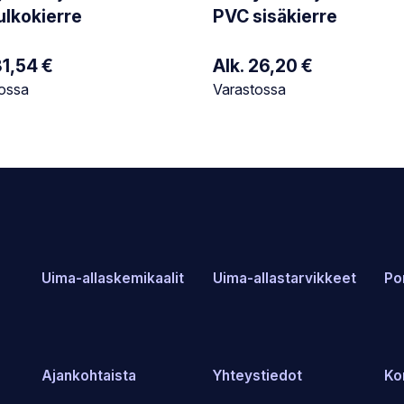
ulkokierre
PVC sisäkierre
31,54
€
Alk.
26,20
€
tilanne:
Varastotilanne:
ossa
Varastossa
Uima-allaskemikaalit
Uima-allastarvikkeet
Po
Ajankohtaista
Yhteystiedot
Ko