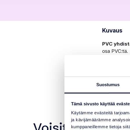
Kuvaus
PVC yhdist
osa PVC:tä.
Verkkokaupa
Turun myymäl
Suostumus
Muita osakok
Tämä sivusto käyttää eväste
Tilattavis
Käytämme evästeitä tarjoama
ja kävijämäärämme analysoim
Voisit olla myös
kumppaneillemme tietoja siitä