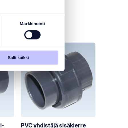
Markkinointi
Salli kaikki
i-
PVC yhdistäjä sisäkierre