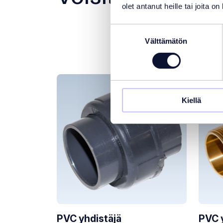
olet antanut heille tai joita o
Suostumuksen
Välttämätön
valinta
Kiellä
PVC yhdistäjä
PVC 