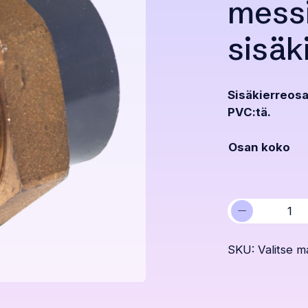
mess
sisäk
Sisäkierreosa
PVC:tä.
Osan koko
−
PVC
yhdistäjä
messinki-
SKU:
Valitse ma
PVC
sisäkierre
määrä