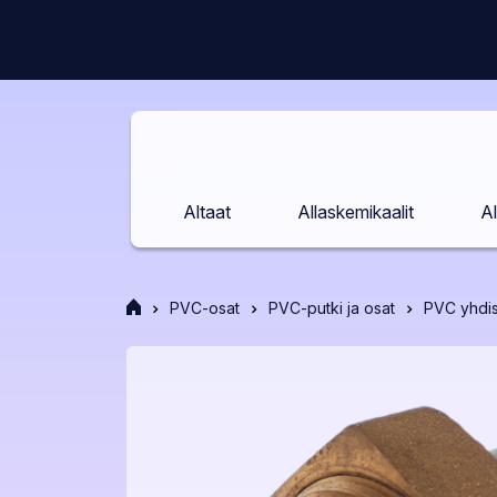
Siirry
sisältöön
Altaat
Allaskemikaalit
Al
Etusivu
PVC-osat
PVC-putki ja osat
PVC yhdis