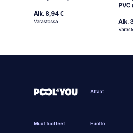
PVC 
Alk.
8,94
€
Varastotilanne:
Alk.
Varastossa
Varasto
Varast
Altaat
Muut tuotteet
Huolto