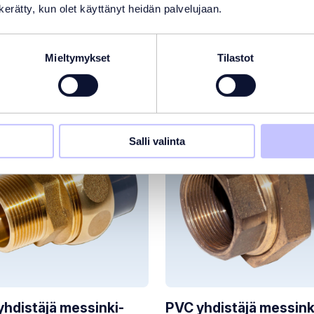
n kerätty, kun olet käyttänyt heidän palvelujaan.
Mieltymykset
Tilastot
Salli valinta
yhdistäjä messinki-
PVC yhdistäjä messink