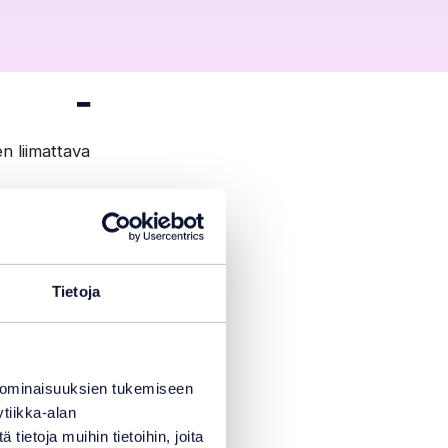
n liimattava
ita saa myös
Tietoja
 ominaisuuksien tukemiseen
tiikka-alan
ietoja muihin tietoihin, joita