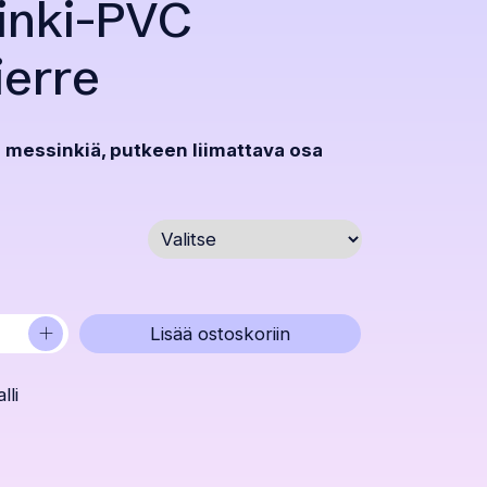
inki-PVC
ierre
 messinkiä, putkeen liimattava osa
+
Lisää ostoskoriin
lli